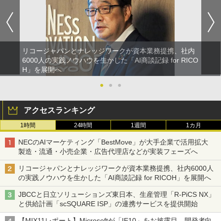
リコージャパンとナレッジワークが資本業務提携、社内
6000人の実践ノウハウを生かした「AI商談記録 for RICO
H」を展開へ
●
●
●
アクセスランキング
1時間
24時間
1週間
1カ月
NECのAIマーケティング「BestMove」が大手企業で活用拡大
製造・流通・小売企業・広告代理店などが実装フェーズへ
リコージャパンとナレッジワークが資本業務提携、社内6000人
の実践ノウハウを生かした「AI商談記録 for RICOH」を展開へ
JBCCと日立ソリューションズ東日本、生産管理「R-PiCS NX」
と供給計画「scSQUARE ISP」の連携サービスを提供開始
【MIX11レポート】Microsoftが「IE10」をお披露目、開発者向