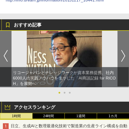
http://info.dream.jp/information/20131217_10441.html
おすすめ記事
リコージャパンとナレッジワークが資本業務提携、社内
6000人の実践ノウハウを生かした「AI商談記録 for RICO
H」を展開へ
●
●
●
アクセスランキング
1時間
24時間
1週間
1カ月
日立、生成AIと数理最適化技術で製造業の生産ライン構成を自動