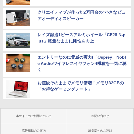
クリエイティブが作った2万円台の“小さなピュ
アオーディオスピーカー”
レイズ鍛造1ピースアルミホイール「CE28 N-p
lus」軽量なままに剛性を向上
エントリーなのに脅威の実力!「Osprey」Nobl
e Audioワイヤレスイヤフォン4機種を一気に聴
く
お値段そのままでメモリ倍増！メモリ32GBの
「お得なゲーミングノート」
本サイトのご利用について
お問い合わせ
広告掲載のご案内
編集部へのご連絡