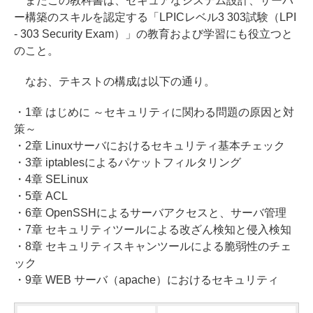
またこの教科書は、セキュアなシステム設計、サーバ
ー構築のスキルを認定する「LPICレベル3 303試験（LPI
- 303 Security Exam）」の教育および学習にも役立つと
のこと。
なお、テキストの構成は以下の通り。
・1章 はじめに ～セキュリティに関わる問題の原因と対
策～
・2章 Linuxサーバにおけるセキュリティ基本チェック
・3章 iptablesによるパケットフィルタリング
・4章 SELinux
・5章 ACL
・6章 OpenSSHによるサーバアクセスと、サーバ管理
・7章 セキュリティツールによる改ざん検知と侵入検知
・8章 セキュリティスキャンツールによる脆弱性のチェ
ック
・9章 WEB サーバ（apache）におけるセキュリティ