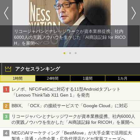
リコージャパンとナレッジワークが資本業務提携、社内
6000人の実践ノウハウを生かした「AI商談記録 for RICO
H」を展開へ
●
●
●
アクセスランキング
1時間
24時間
1週間
1カ月
レノボ、NFC/FeliCaに対応する11型Androidタブレット
「Lenovo ThinkTab X11 Gen 1」を発売
BBIX、「OCX」の接続サービスで「Google Cloud」に対応
リコージャパンとナレッジワークが資本業務提携、社内6000人
の実践ノウハウを生かした「AI商談記録 for RICOH」を展開へ
NECのAIマーケティング「BestMove」が大手企業で活用拡大
製造・流通・小売企業・広告代理店などが実装フェーズへ