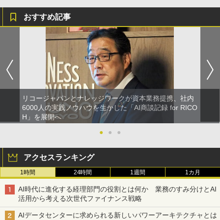
おすすめ記事
リコージャパンとナレッジワークが資本業務提携、社内
6000人の実践ノウハウを生かした「AI商談記録 for RICO
H」を展開へ
●
●
●
アクセスランキング
1時間
24時間
1週間
1カ月
AI時代に進化する経理部門の役割とは何か 業務のすみ分けとAI
活用から考える次世代ファイナンス戦略
AIデータセンターに求められる新しいパワーアーキテクチャとは