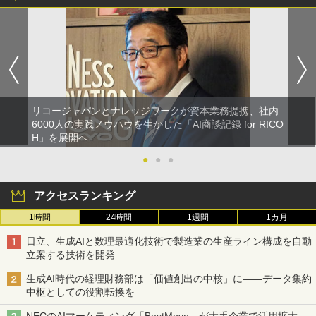
リコージャパンとナレッジワークが資本業務提携、社内
6000人の実践ノウハウを生かした「AI商談記録 for RICO
H」を展開へ
●
●
●
アクセスランキング
1時間
24時間
1週間
1カ月
日立、生成AIと数理最適化技術で製造業の生産ライン構成を自動
立案する技術を開発
生成AI時代の経理財務部は「価値創出の中核」に――データ集約
中枢としての役割転換を