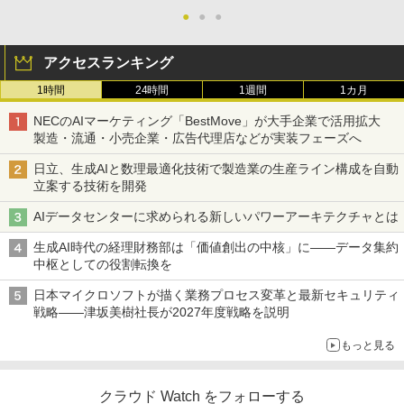
●
●
●
アクセスランキング
1時間
24時間
1週間
1カ月
NECのAIマーケティング「BestMove」が大手企業で活用拡大
製造・流通・小売企業・広告代理店などが実装フェーズへ
日立、生成AIと数理最適化技術で製造業の生産ライン構成を自動
立案する技術を開発
AIデータセンターに求められる新しいパワーアーキテクチャとは
生成AI時代の経理財務部は「価値創出の中核」に――データ集約
中枢としての役割転換を
日本マイクロソフトが描く業務プロセス変革と最新セキュリティ
戦略――津坂美樹社長が2027年度戦略を説明
もっと見る
クラウド Watch をフォローする