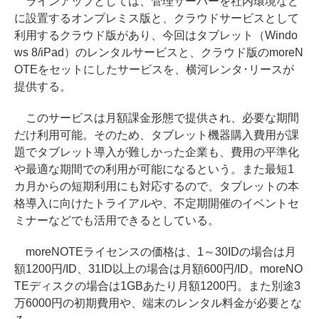
ラインアップとしては、管理サーバーを社内環境など
に設置するオンプレミス版と、クラウドサービスとして
利用するクラウド版があり、今回はタブレット（Windo
ws 8/iPad）のレンタルサービスと、クラウド版のmoreN
OTEをセットにしたサービスを、横河レンタ･リースが
提供する。
このサービスは月額課金形態で提供され、必要な期間
だけ利用可能。そのため、タブレット機器購入費用が課
題でタブレット導入が難しかった企業も、費用の平準化
や最適な期間での利用が可能になるという。また最短1
カ月からの短期利用にも対応するので、タブレットの本
格導入に向けたトライアルや、不定期開催のイベントセ
ミナーなどでも活用できるとしている。
moreNOTEライセンスの価格は、1～30IDの場合は月
額1200円/ID、31ID以上の場合は月額600円/ID。moreNO
TEディスクの場合は1GBあたり月額1200円。また別途3
万6000円の初期費用や、端末のレンタル料金が必要とな