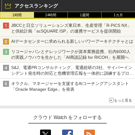
アクセスランキング
1時間
24時間
1週間
1カ月
JBCCと日立ソリューションズ東日本、生産管理「R-PiCS NX」
と供給計画「scSQUARE ISP」の連携サービスを提供開始
AIデータセンターに求められる新しいパワーアーキテクチャとは
リコージャパンとナレッジワークが資本業務提携、社内6000人
の実践ノウハウを生かした「AI商談記録 for RICOH」を展開へ
S&J、電通PRコンサルティング、電通総研の3社、サイバーイン
シデント発生時の対応と危機管理広報を一体的に訓練するプログ
ラムを提供
オラクル、マネージャーを支援するAIコーチングアシスタント
「Oracle Manager Edge」を発表
もっと見る
クラウド Watch をフォローする