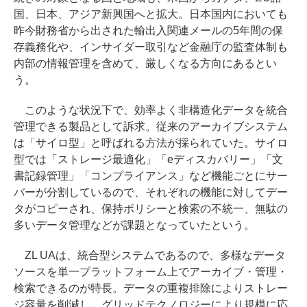
国、日本、アジア新興国へと拡大。日本国内においても
昨今財務省から出された輸出入関連メールの5年間の保
存義務化や、インサイダー取引など金融庁の監査体制も
内部の情報管理を含めて、厳しくなる方向にあるとい
う。
このような状況下で、効率よく非構造化データを統合
管理できる製品として訴求。従来のアーカイブシステム
は「サイロ型」と呼ばれる方法が採られていた。サイロ
型では「ストレージ最適化」「eディスカバリー」「文
書記録管理」「コンプライアンス」など機能ごとにサー
バーが分割しているので、それぞれの機能に対してデー
タがコピーされ、保持ポリシーと検索の不統一、無駄の
多いデータ管理などが課題となっていたという。
ZL UAは、統合型システムであるので、多様なデータ
ソースを単一プラットフォーム上でアーカイブ・管理・
検索できるのが特長。データの重複排除によりストレー
ジ容量を削減し、グリッドテクノロジーにより規模に応