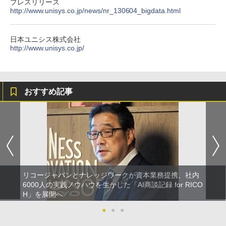
プレスリリース
http://www.unisys.co.jp/news/nr_130604_bigdata.html
日本ユニシス株式会社
http://www.unisys.co.jp/
おすすめ記事
リコージャパンとナレッジワークが資本業務提携、社内
6000人の実践ノウハウを生かした「AI商談記録 for RICO
H」を展開へ
●
●
●