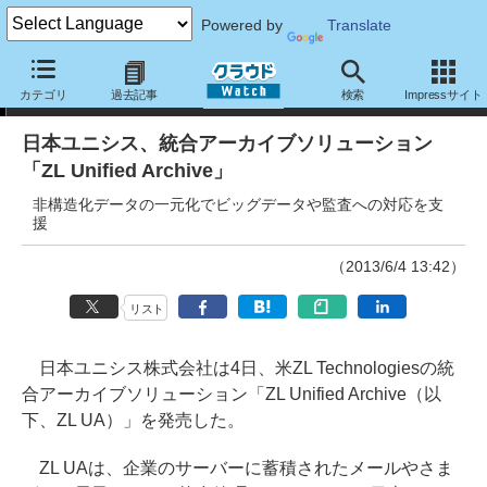
Powered by
Translate
ニュース
カテゴリ
過去記事
検索
Impressサイト
日本ユニシス、統合アーカイブソリューション
「ZL Unified Archive」
非構造化データの一元化でビッグデータや監査への対応を支
援
（2013/6/4 13:42）
リスト
日本ユニシス株式会社は4日、米ZL Technologiesの統
合アーカイブソリューション「ZL Unified Archive（以
下、ZL UA）」を発売した。
ZL UAは、企業のサーバーに蓄積されたメールやさま