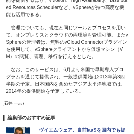
能を提供するほか、vMotion、High Availability、Distribut
ed Resources Schedulerなど、vSphereが持つ高度な機
能も活用できる。
管理についても、現在と同じツールとプロセスを用い
て、オンプレミスとクラウドの両環境を管理可能。またv
Sphereの管理者は、無料のvCloud Connectorプラグイン
を使用して、vSphereクライアントから仮想マシン（V
M）の閲覧、管理、移行を行えるとした。
なお、このサービスは、6月より米国で早期導入プロ
グラムを通じて提供され、一般提供開始は2013年第3四
半期の予定。日本国内を含めたアジア太平洋地域では、
2014年の提供開始を予定している。
（石井 一志）
編集部のおすすめ記事
ヴイエムウェア、自前IaaSを国内でも提