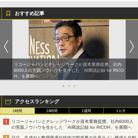
おすすめ記事
リコージャパンとナレッジワークが資本業務提携、社内
6000人の実践ノウハウを生かした「AI商談記録 for RICO
H」を展開へ
●
●
●
アクセスランキング
1時間
24時間
1週間
1カ月
リコージャパンとナレッジワークが資本業務提携、社内6000人
の実践ノウハウを生かした「AI商談記録 for RICOH」を展開へ
日立、生成AIと数理最適化技術で製造業の生産ライン構成を自動