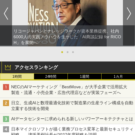
リコージャパンとナレッジワークが資本業務提携、社内
6000人の実践ノウハウを生かした「AI商談記録 for RICO
H」を展開へ
●
●
●
アクセスランキング
1時間
24時間
1週間
1カ月
NECのAIマーケティング「BestMove」が大手企業で活用拡大
製造・流通・小売企業・広告代理店などが実装フェーズへ
日立、生成AIと数理最適化技術で製造業の生産ライン構成を自動
立案する技術を開発
AIデータセンターに求められる新しいパワーアーキテクチャとは
日本マイクロソフトが描く業務プロセス変革と最新セキュリティ
戦略――津坂美樹社長が2027年度戦略を説明