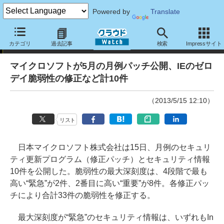
Powered by
Translate
ニュース
カテゴリ
過去記事
検索
Impressサイト
マイクロソフトが5月の月例パッチ公開、IEのゼロ
デイ脆弱性の修正など計10件
（2013/5/15 12:10）
リスト
日本マイクロソフト株式会社は15日、月例のセキュリ
ティ更新プログラム（修正パッチ）とセキュリティ情報
10件を公開した。脆弱性の最大深刻度は、4段階で最も
高い“緊急”が2件、2番目に高い“重要”が8件。各修正パッ
チにより合計33件の脆弱性を修正する。
最大深刻度が“緊急”のセキュリティ情報は、いずれもIn