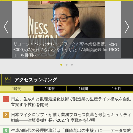
リコージャパンとナレッジワークが資本業務提携、社内
6000人の実践ノウハウを生かした「AI商談記録 for RICO
H」を展開へ
●
●
●
アクセスランキング
1時間
24時間
1週間
1カ月
日立、生成AIと数理最適化技術で製造業の生産ライン構成を自動
立案する技術を開発
日本マイクロソフトが描く業務プロセス変革と最新セキュリティ
戦略――津坂美樹社長が2027年度戦略を説明
生成AI時代の経理財務部は「価値創出の中核」に――データ集約