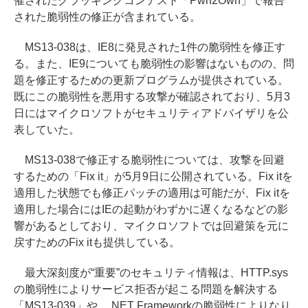
催されたクラッキングコンテスト「Pwn2Own」で報告
された脆弱性の修正が含まれている。
MS13-038は、IE8に発見された1件の脆弱性を修正す
る。また、IE9についても脆弱性の影響はないものの、問
題を修正するための更新プログラムが提供されている。
既にこの脆弱性を悪用する攻撃が確認されており、5月3
日にはマイクロソフトがセキュリティアドバイザリを公
表していた。
MS13-038で修正する脆弱性については、攻撃を回避
するための「Fix it」が5月9日に公開されている。Fix itを
適用した状態でも修正パッチの適用は可能だが、Fix itを
適用した場合にはIEの起動がわずかに遅くなるなどの影
響があるとしており、マイクロソフトでは回避策を元に
戻すためのFix itも提供している。
最大深刻度が“重要”のセキュリティ情報は、HTTP.sys
の脆弱性によりサービス拒否が起こる問題を解決する
「MS13-039」や、.NET Frameworkの脆弱性によりなり