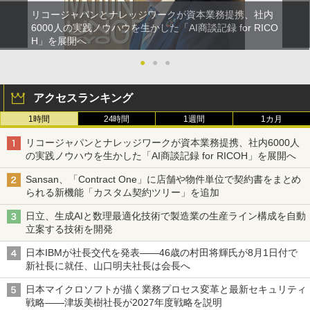
リコージャパンとナレッジワークが資本業務提携、社内
6000人の実践ノウハウを生かした「AI商談記録 for RICO
H」を展開へ
●
●
●
アクセスランキング
1時間
24時間
1週間
1カ月
リコージャパンとナレッジワークが資本業務提携、社内6000人
の実践ノウハウを生かした「AI商談記録 for RICOH」を展開へ
Sansan、「Contract One」に店舗や物件単位で契約書をまとめ
られる新機能「カスタム契約ツリー」を追加
日立、生成AIと数理最適化技術で製造業の生産ライン構成を自動
立案する技術を開発
日本IBMが社長交代を発表――46歳の村田将輝氏が8月1日付で
新社長に就任、山口明夫社長は会長へ
日本マイクロソフトが描く業務プロセス変革と最新セキュリティ
戦略――津坂美樹社長が2027年度戦略を説明