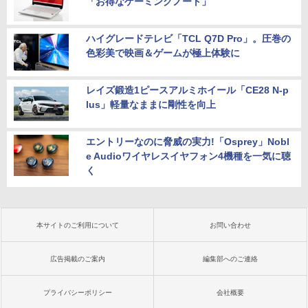
「お得なゲーミングノート」
ハイグレードテレビ「TCL Q7D Pro」。圧巻の
色彩美で映画＆ゲームが極上体験に
レイズ鍛造1ピースアルミホイール「CE28 N-p
lus」軽量なままに剛性を向上
エントリーなのに脅威の実力!「Osprey」Nobl
e Audioワイヤレスイヤフォン4機種を一気に聴
く
本サイトのご利用について
お問い合わせ
広告掲載のご案内
編集部へのご連絡
プライバシーポリシー
会社概要