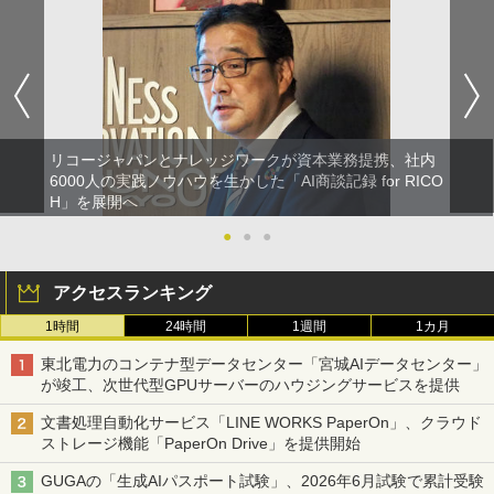
リコージャパンとナレッジワークが資本業務提携、社内
6000人の実践ノウハウを生かした「AI商談記録 for RICO
H」を展開へ
●
●
●
アクセスランキング
1時間
24時間
1週間
1カ月
東北電力のコンテナ型データセンター「宮城AIデータセンター」
が竣工、次世代型GPUサーバーのハウジングサービスを提供
文書処理自動化サービス「LINE WORKS PaperOn」、クラウド
ストレージ機能「PaperOn Drive」を提供開始
GUGAの「生成AIパスポート試験」、2026年6月試験で累計受験