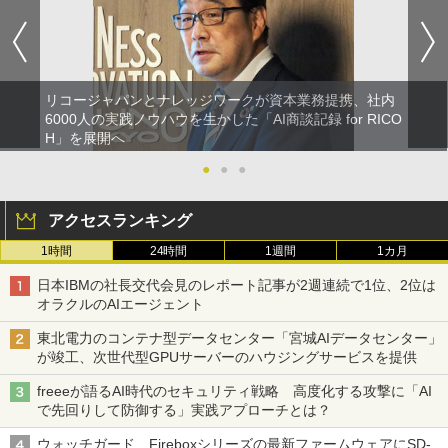
リコージャパンとナレッジワークが資本業務提携、社内
6000人の実践ノウハウを生かした「AI商談記録 for RICO
H」を展開へ
●
●
●
アクセスランキング
1時間
24時間
1週間
1カ月
日本IBMの社長交代会見のレポート記事が2週連続で1位、2位は
オラクルのAIエージェント
東北電力のコンテナ型データセンター「宮城AIデータセンター」
が竣工、次世代型GPUサーバーのハウジングサービスを提供
freeeが語るAI時代のセキュリティ戦略 高度化する攻撃に「AI
で先回りして防御する」実践アプローチとは？
ウォッチガード、Fireboxシリーズの最新ファームウェアにSD-