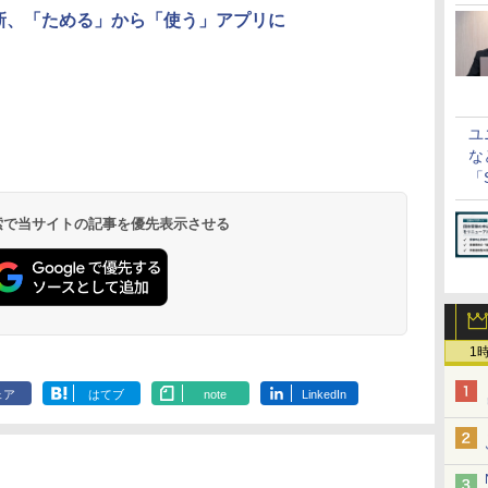
刷新、「ためる」から「使う」アプリに
ユ
な
「S
に
 検索で当サイトの記事を優先表示させる
1
ェア
はてブ
note
LinkedIn