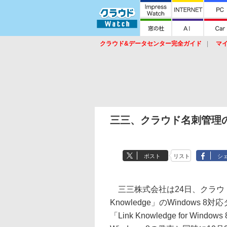
クラウド&データセンター完全ガイド
マ
サービス
セキュリティ
ネットワーク
スイッチ
ルータ
導入事例
イベ
三三、クラウド名刺管理のW
ポスト
リスト
シ
三三株式会社は24日、クラウド
Knowledge」のWindows 
「Link Knowledge for Wind