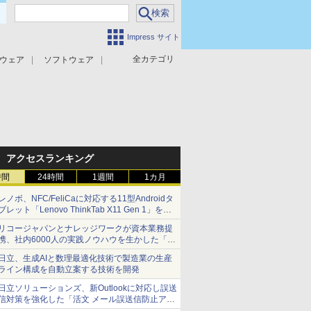
Impress サイト
全カテゴリ
ウェア
ソフトウェア
攻撃対策
マルウェア対策
アクセスランキング
時間
24時間
1週間
1カ月
レノボ、NFC/FeliCaに対応する11型Androidタ
ブレット「Lenovo ThinkTab X11 Gen 1」を発
売
リコージャパンとナレッジワークが資本業務提
携、社内6000人の実践ノウハウを生かした「AI
商談記録 for RICOH」を展開へ
日立、生成AIと数理最適化技術で製造業の生産
ライン構成を自動立案する技術を開発
日立ソリューションズ、新Outlookに対応し誤送
信対策を強化した「活文 メール誤送信防止アド
インサービス」を提供