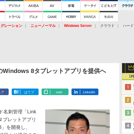
イグレーション
ニューノーマル
Windows Server
クラウド
ハード
トピック
ストレージ（HW）
オープンソース
SaaS
標的型
ント
indows 8タブレットアプリを提供へ
1
ェア
はてブ
note
LinkedIn
名刺管理「Link
8対応タブレットアプリ
ows 8」を開発し、