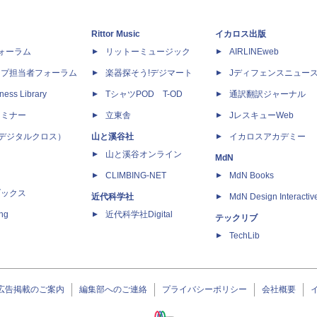
Rittor Music
イカロス出版
dフォーラム
リットーミュージック
AIRLINEweb
ップ担当者フォーラム
楽器探そう!デジマート
Jディフェンスニュー
ness Library
TシャツPOD T-OD
通訳翻訳ジャーナル
セミナー
立東舎
JレスキューWeb
 X（デジタルクロス）
山と溪谷社
イカロスアカデミー
山と溪谷オンライン
MdN
CLIMBING-NET
MdN Books
ブックス
近代科学社
MdN Design Interactiv
ing
近代科学社Digital
テックリブ
TechLib
広告掲載のご案内
編集部へのご連絡
プライバシーポリシー
会社概要