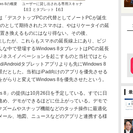
dows 8の概要
ユーザーに貸し出される専用スキャナ
【左】とタブレット【右】
「デスクトップPCの代替としてノートPCが誕生
ものとして期待されたスマホは、やはりケータイの延
を置き換えるものにはなり得ない。その後、
ットが誕生したが、これらもスマホの延長線上にあり、ビジ
中で登場するWindows 8タブレットはPCの延長
ジネスイノベーションを起こすものと当社ではとら
Androidタブレットアプリよりも先にWindows 8
だとした。当初はiPad向けのアプリを優先させる
らりと変えてWindows 8を優先させたという。
最
Windows 8」の提供は10月26日を予定している。すでに日
進め、デモができるほどに仕上がっている。デモで
ィックズームやスナップ機能などのタッチ操作に最適化
メール、地図、ニュースなどのアプリと連携する様