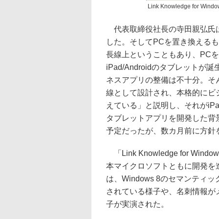
Link Knowledge for Win
代表取締役社長の寺田親弘氏は
した。そしてPCを置き換える
長線上ということもあり、PC
iPad/Androidのタブレ
ネスアプリの整備は不十分。そんな
線として設計され、本格的にビ
えている」と説明し、それがiPad/
タブレットアプリを開発した背景
予定だったが、数カ月前に方針をが
「Link Knowledge for 
本マイクロソフトともに開発を
は、Windows 8のセマンテ
されている様子や、名刺情報が
子が実演された。