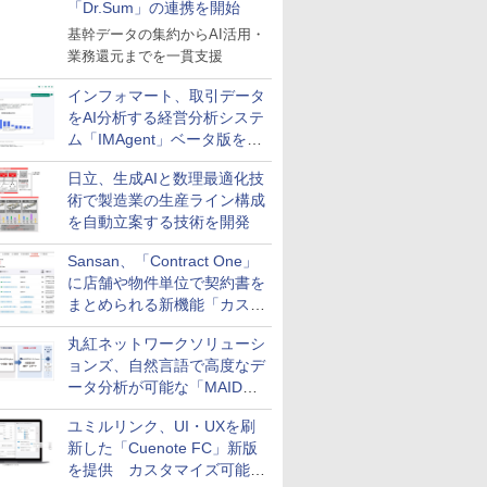
「Dr.Sum」の連携を開始
基幹データの集約からAI活用・
業務還元までを一貫支援
インフォマート、取引データ
をAI分析する経営分析システ
ム「IMAgent」ベータ版を提
供
日立、生成AIと数理最適化技
術で製造業の生産ライン構成
を自動立案する技術を開発
Sansan、「Contract One」
に店舗や物件単位で契約書を
まとめられる新機能「カスタ
ム契約ツリー」を追加
丸紅ネットワークソリューシ
ョンズ、自然言語で高度なデ
ータ分析が可能な「MAIDOA
AI ASSIST」を9月より提供
ユミルリンク、UI・UXを刷
新した「Cuenote FC」新版
を提供 カスタマイズ可能な