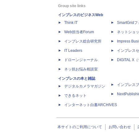
Group site links
インプレスのビジネスWeb
Think IT
SmartGri
Web担当者Forum
ネットショ
インプレス総合研究所
Impress Busi
IT Leaders
インプレス
ドローンジャーナル
DIGITAL
ネッ担お悩み相談室
インプレスの本と雑誌
インプレス
デジタルカメラマガジン
NextPublish
できるネット
インターネット白書ARCHIVES
本サイトのご利用について
お問い合わせ