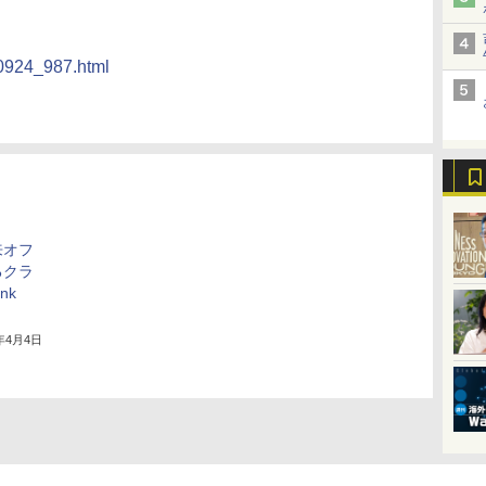
20924_987.html
来オフ
るクラ
nk
3年4月4日