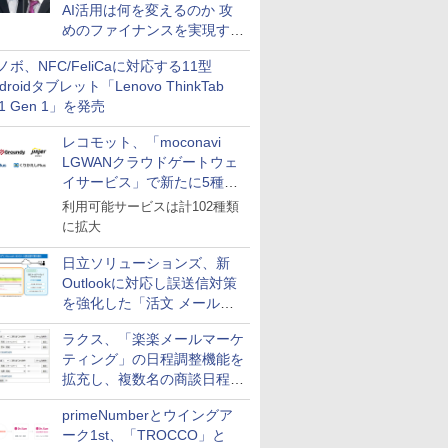
AI活用は何を変えるのか 攻
めのファイナンスを実現する
業務設計とマインドセット変
ノボ、NFC/FeliCaに対応する11型
革
droidタブレット「Lenovo ThinkTab
11 Gen 1」を発売
レコモット、「moconavi
LGWANクラウドゲートウェ
イサービス」で新たに5種類
のサービスと連携開始
利用可能サービスは計102種類
に拡大
日立ソリューションズ、新
Outlookに対応し誤送信対策
を強化した「活文 メール誤
送信防止アドインサービス」
ラクス、「楽楽メールマーケ
を提供
ティング」の日程調整機能を
拡充し、複数名の商談日程調
整を効率化
primeNumberとウイングア
ーク1st、「TROCCO」と