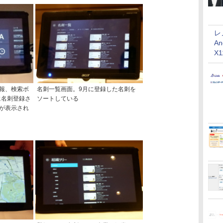
レ
An
X
報、検索ボ
名刺一覧画面。9月に登録した名刺を
geに名刺登録さ
ソートしている
が表示され