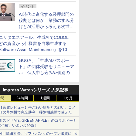
ダッシュボード画面を搭載
イベント
AI時代に進化する経理部門の
役割とは何か 業務のすみ分
けとAI活用から考える次世代
ファイナンス戦略
ニリタエスアール、生成AIでCOBOL
どの資産から仕様書を自動生成する
oftware Asset Maintenance」を10月
発売
GUGA、「生成AIパスポー
ト」の団体受験をリニューア
ル 個人申し込みや個別の支
払いなどに対応
Impress Watchシリーズ 人気記事
時間
24時間
1週間
1カ月
【家電レビュー】手ごわい雑草との戦い、コメ
リの草刈機で完全勝利 掃除機感覚で使えた
ミスド「Mrs. GREEN APPLE」のコラボドーナ
ツ4種、いよいよ発売！
NTT島田社長、ソフトバンクのセブン出資に「d