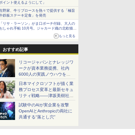
ポイント使えるようにして」
吉野家、牛リブロースを熱々で提供する「極旨
牛鉄板ステーキ定食」を発売
「リサ・ラーソン」がま口ポーチ付録、大人の
おしゃれ手帖 10月号。ジャカード織の北欧猫デ
ザイン
もっと見る
おすすめ記事
リコージャパンとナレッジワ
ークが資本業務提携、社内
6000人の実践ノウハウを生
かした「AI商談記録 for
日本マイクロソフトが描く業
RICOH」を展開へ
務プロセス変革と最新セキュ
リティ戦略――津坂美樹社長
が2027年度戦略を説明
試験中のAIが実企業を攻撃
OpenAIとAnthropicの両社に
共通する“落とし穴”