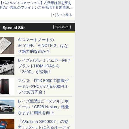
【パネルディスカッション】AI活用は何を変え
るのか 攻めのファイナンスを実現する業務設計
とマインドセット変革
もっと見る
Special Site
AIスマートノートの
iFLYTEK「AINOTE 2」はな
ぜ魅力的なのか？
レイズのプレミアムカー向け
ブランドHOMURAから
「2×9R」が登場！
マウス、RTX 5060 Ti搭載ゲ
ーミングPCが7万5,000円オ
フで30万円台！
レイズ鍛造1ピースアルミホ
イール「CE28 N-plus」軽量
なままに剛性を向上
「A&ultima SP4000T」の魅
力！ポケットに入るオーディ