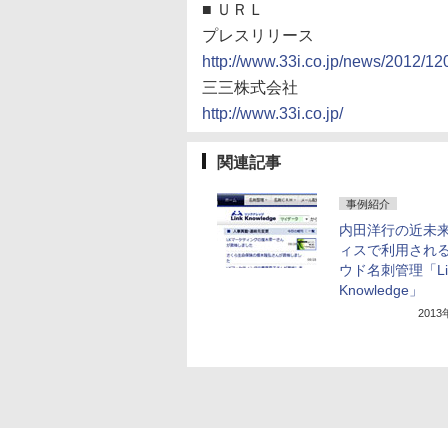
■
ＵＲＬ
プレスリリース
http://www.33i.co.jp/news/2012/1
三三株式会社
http://www.33i.co.jp/
関連記事
事例紹介
内田洋行の近未
ィスで利用され
ウド名刺管理「Li
Knowledge」
201