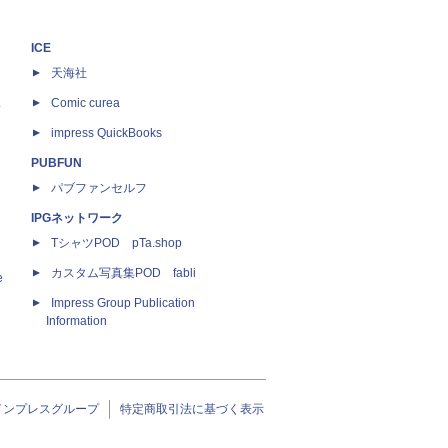
ICE
天海社
ス
Comic curea
impress QuickBooks
PUBFUN
パブファンセルフ
IPGネットワーク
TシャツPOD pTa.shop
カスタム写真集POD fabli
e
Impress Group Publication
Information
インプレスグループ
特定商取引法に基づく表示