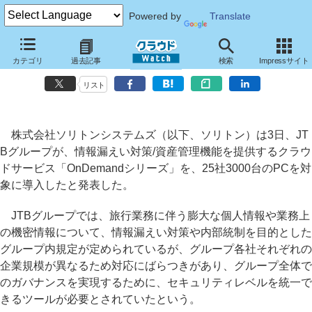
Powered by
Translate
JTBグループ、ソリトンの情報漏えい対策クラウドサービス
カテゴリ
過去記事
検索
Impressサイト
「OnDemandシリーズ」を導入
リスト
株式会社ソリトンシステムズ（以下、ソリトン）は3日、JT
Bグループが、情報漏えい対策/資産管理機能を提供するクラウ
ドサービス「OnDemandシリーズ」を、25社3000台のPCを対
象に導入したと発表した。
JTBグループでは、旅行業務に伴う膨大な個人情報や業務上
の機密情報について、情報漏えい対策や内部統制を目的とした
グループ内規定が定められているが、グループ各社それぞれの
企業規模が異なるため対応にばらつきがあり、グループ全体で
のガバナンスを実現するために、セキュリティレベルを統一で
きるツールが必要とされていたという。