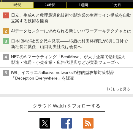
1時間
24時間
1週間
1カ月
日立、生成AIと数理最適化技術で製造業の生産ライン構成を自動
立案する技術を開発
AIデータセンターに求められる新しいパワーアーキテクチャとは
日本IBMが社長交代を発表――46歳の村田将輝氏が8月1日付で
新社長に就任、山口明夫社長は会長へ
NECのAIマーケティング「BestMove」が大手企業で活用拡大
製造・流通・小売企業・広告代理店などが実装フェーズへ
IWI、イスラエルillusive networksの標的型攻撃対策製品
「Deception Everywhere」を販売
もっと見る
クラウド Watch をフォローする