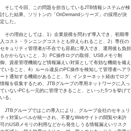
そして今回、この問題を担当しているJTB情報システムが検
討した結果、ソリトンの「OnDemandシリーズ」の採用が決
定した。
その理由としては、1）企業規模を問わず導入でき、初期導
入コスト・ランニングコストとも抑えられること、2）専任の
セキュリティ管理者が不在でも容易に導入でき、運用後も負担
もかからないこと、3）PC操作ログの取得、USBメモリ制
御、資産管理機能など情報漏えい対策として有効な機能を備え
ていること、4）ルール違反のPC操作を検知して管理者へアラ
ート通知する機能があること、5）インターネット経由でログ
情報を収集するため、JTBグループの専用ネットワークに入っ
ていないPCも一元的に管理できること、といった5つを挙げて
いる。
JTBグループではこの導入により、グループ会社のセキュリ
ティ対策レベルが統一され、不要なWebサイトの閲覧や未許
可のUSBメモリの利用などから発生しうる情報漏えいリスク