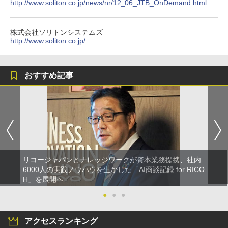
http://www.soliton.co.jp/news/nr/12_06_JTB_OnDemand.html
株式会社ソリトンシステムズ
http://www.soliton.co.jp/
おすすめ記事
リコージャパンとナレッジワークが資本業務提携、社内
6000人の実践ノウハウを生かした「AI商談記録 for RICO
H」を展開へ
●
●
●
アクセスランキング