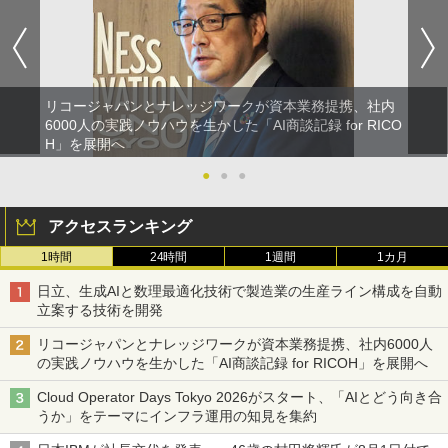
リコージャパンとナレッジワークが資本業務提携、社内
6000人の実践ノウハウを生かした「AI商談記録 for RICO
H」を展開へ
●
●
●
アクセスランキング
1時間
24時間
1週間
1カ月
日立、生成AIと数理最適化技術で製造業の生産ライン構成を自動
立案する技術を開発
リコージャパンとナレッジワークが資本業務提携、社内6000人
の実践ノウハウを生かした「AI商談記録 for RICOH」を展開へ
Cloud Operator Days Tokyo 2026がスタート、「AIとどう向き合
うか」をテーマにインフラ運用の知見を集約