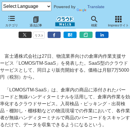
Powered by
Translate
富士通、無線ハンディターミナルを活用するSaaS型の倉庫内作業支援
カテゴリ
過去記事
検索
Impressサイト
システム
リスト
富士通株式会社は27日、物流業界向けの倉庫内作業支援サ
ービス「LOMOS/TM-SaaS」を発表した。SaaS型のクラウド
サービスとして、同日より販売開始する。価格は月額7万5000
円（税別）から。
「LOMOS/TM-SaaS」は、倉庫内の商品に添付されたバー
コードと無線ハンディターミナルを活用して、倉庫内作業を効
率化するクラウドサービス。入荷検品・ピッキング・出荷検
品・棚卸し・棚移動などの物流現場での作業において、各作業
者が無線ハンディターミナルで商品のバーコードをスキャンす
るだけで、データを収集できるようになるという。