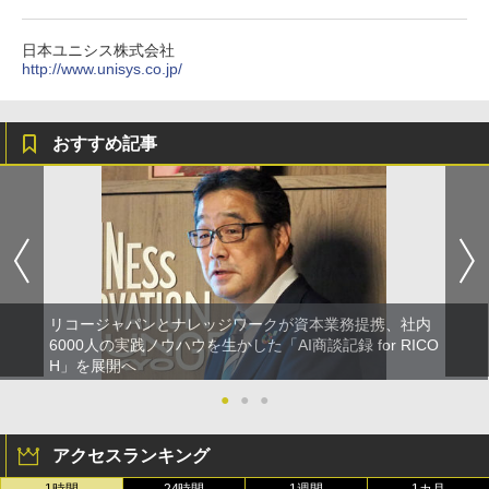
日本ユニシス株式会社
http://www.unisys.co.jp/
おすすめ記事
リコージャパンとナレッジワークが資本業務提携、社内
6000人の実践ノウハウを生かした「AI商談記録 for RICO
H」を展開へ
●
●
●
アクセスランキング