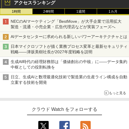
アクセスランキング
1時間
24時間
1週間
1カ月
NECのAIマーケティング「BestMove」が大手企業で活用拡大
製造・流通・小売企業・広告代理店などが実装フェーズへ
AIデータセンターに求められる新しいパワーアーキテクチャとは
日本マイクロソフトが描く業務プロセス変革と最新セキュリティ
戦略――津坂美樹社長が2027年度戦略を説明
生成AI時代の経理財務部は「価値創出の中核」に――データ集約
中枢としての役割転換を
日立、生成AIと数理最適化技術で製造業の生産ライン構成を自動
立案する技術を開発
もっと見る
クラウド Watch をフォローする