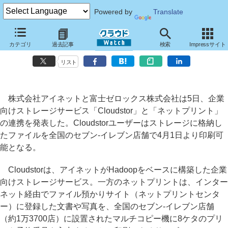
Powered by
Translate
ストレージサービス「Cloudstor」内の文書をセブン-イレブンで印刷
カテゴリ
過去記事
検索
Impressサイト
可能に
リスト
株式会社アイネットと富士ゼロックス株式会社は5日、企業
向けストレージサービス「Cloudstor」と「ネットプリント」
の連携を発表した。Cloudstorユーザーはストレージに格納し
たファイルを全国のセブン-イレブン店舗で4月1日より印刷可
能となる。
Cloudstorは、アイネットがHadoopをベースに構築した企業
向けストレージサービス。一方のネットプリントは、インター
ネット経由でファイル預かりサイト（ネットプリントセンタ
ー）に登録した文書や写真を、全国のセブン-イレブン店舗
（約1万3700店）に設置されたマルチコピー機に8ケタのプリ