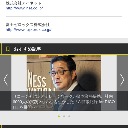
株式会社アイネット
http://www.inet.co.jp/
富士ゼロックス株式会社
http://www.fujixerox.co.jp/
おすすめ記事
リコージャパンとナレッジワークが資本業務提携、社内
6000人の実践ノウハウを生かした「AI商談記録 for RICO
H」を展開へ
●
●
●