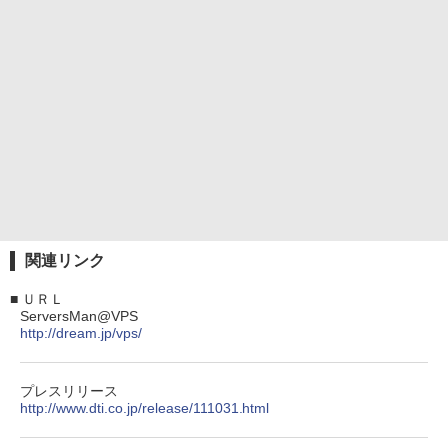
関連リンク
■
ＵＲＬ
ServersMan@VPS
http://dream.jp/vps/
プレスリリース
http://www.dti.co.jp/release/111031.html