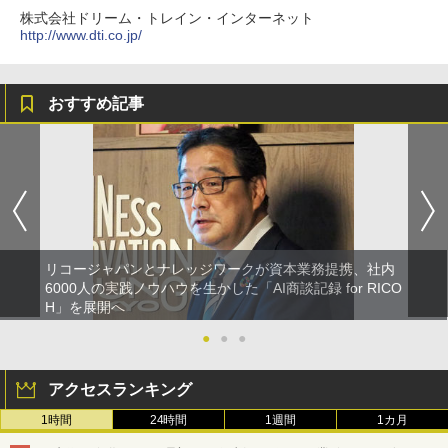
株式会社ドリーム・トレイン・インターネット
http://www.dti.co.jp/
おすすめ記事
リコージャパンとナレッジワークが資本業務提携、社内
6000人の実践ノウハウを生かした「AI商談記録 for RICO
H」を展開へ
●
●
●
アクセスランキング
1時間
24時間
1週間
1カ月