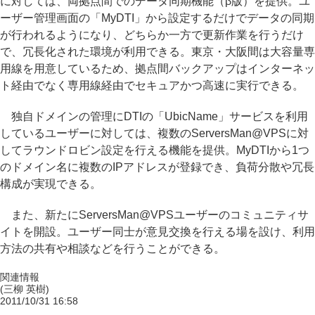
に対しては、両拠点間でのデータ同期機能（β版）を提供。ユ
ーザー管理画面の「MyDTI」から設定するだけでデータの同期
が行われるようになり、どちらか一方で更新作業を行うだけ
で、冗長化された環境が利用できる。東京・大阪間は大容量専
用線を用意しているため、拠点間バックアップはインターネッ
ト経由でなく専用線経由でセキュアかつ高速に実行できる。
独自ドメインの管理にDTIの「UbicName」サービスを利用
しているユーザーに対しては、複数のServersMan@VPSに対
してラウンドロビン設定を行える機能を提供。MyDTIから1つ
のドメイン名に複数のIPアドレスが登録でき、負荷分散や冗長
構成が実現できる。
また、新たにServersMan@VPSユーザーのコミュニティサ
イトを開設。ユーザー同士が意見交換を行える場を設け、利用
方法の共有や相談などを行うことができる。
関連情報
(三柳 英樹)
2011/10/31 16:58