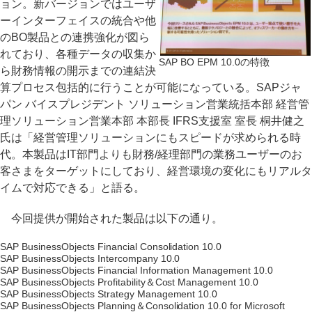
ョン。新バージョンではユーザ
ーインターフェイスの統合や他
のBO製品との連携強化が図ら
れており、各種データの収集か
SAP BO EPM 10.0の特徴
ら財務情報の開示までの連結決
算プロセス包括的に行うことが可能になっている。SAPジャ
パン バイスプレジデント ソリューション営業統括本部 経営管
理ソリューション営業本部 本部長 IFRS支援室 室長 桐井健之
氏は「経営管理ソリューションにもスピードが求められる時
代。本製品はIT部門よりも財務/経理部門の業務ユーザーのお
客さまをターゲットにしており、経営環境の変化にもリアルタ
イムで対応できる」と語る。
今回提供が開始された製品は以下の通り。
SAP BusinessObjects Financial Consolidation 10.0
SAP BusinessObjects Intercompany 10.0
SAP BusinessObjects Financial Information Management 10.0
SAP BusinessObjects Profitability＆Cost Management 10.0
SAP BusinessObjects Strategy Management 10.0
SAP BusinessObjects Planning＆Consolidation 10.0 for Microsoft