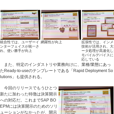
統合性では、ユーザーイ
網羅性が向上
拡張性では、インメ
ンターフェイスが統一さ
技術が活用され、大
れ、使い勝手が向上
ータ処理が高速化し
モバイルデバイスに
応している
また、特定のインダストリや業務向けに、業種/業態にあっ
たReady-to-useのテンプレートである「Rapid Deployment So
lutions」も提供される。
今回のリリースでもうひとつ
新たに加わった特徴は決算開示
への対応だ。これまでSAP BO
EPMには決算開示のためのソリ
ューションがなかったが、開示