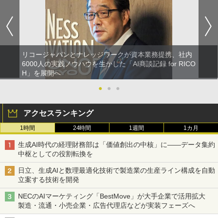
リコージャパンとナレッジワークが資本業務提携、社内
6000人の実践ノウハウを生かした「AI商談記録 for RICO
H」を展開へ
●
●
●
アクセスランキング
1時間
24時間
1週間
1カ月
生成AI時代の経理財務部は「価値創出の中核」に――データ集約
中枢としての役割転換を
日立、生成AIと数理最適化技術で製造業の生産ライン構成を自動
立案する技術を開発
NECのAIマーケティング「BestMove」が大手企業で活用拡大
製造・流通・小売企業・広告代理店などが実装フェーズへ