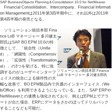
SAP BusinessObjects Planning＆Consolidation 10.0 for NetWeaver
Financial Consolidation、Intercompany、Financial Informati
on Managementは2011年第3四半期中に、それ以外は2011年
第4四半期の発売となる。
ソリューション統括本部 Fina
nce LoB マネージャー 多川健太
郎氏はSAP BO EPM 10.0の特
徴として、「統合性（Unifie
d）」「網羅性（Comprehensiv
e）」「拡張性（Transformation
al）」の3つを挙げる。特に強
ソリューション統括本部 Finance
調するのがユーザーインターフ
LoB マネージャー 多川健太郎氏
ェイスの統合による操作性の大
幅な改善で、BO EPM製品内で共通のインターフェイス（We
b/Office）を利用できるようになっている。また、SAP ERPや
NetWeaverとの連携も強化されており、例えばEPM上でアラ
ートが出た場合、ERPにデータをさかのぼってドリルバック
することなども可能だ。