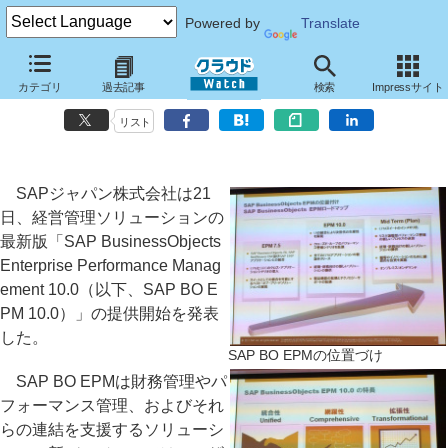
Powered by
Translate
SAPジャパン、EPMソリューションの最新版を発表～BO製品との統合/
カテゴリ
過去記事
検索
Impressサイト
連携を強化
リスト
SAPジャパン株式会社は21
日、経営管理ソリューションの
最新版「SAP BusinessObjects
Enterprise Performance Manag
ement 10.0（以下、SAP BO E
PM 10.0）」の提供開始を発表
した。
SAP BO EPMの位置づけ
SAP BO EPMは財務管理やパ
フォーマンス管理、およびそれ
らの連結を支援するソリューシ