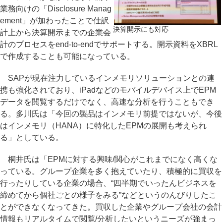
業務向けの「Disclosure Manag
ement」が加わったことで仕訳
決算開示にも対応
計上から決算開示までの企業会
計のプロセスをend-to-endでサポートする。開示資料をXBRL
で作成することも可能になっている。
SAPが現在注力しているインメモリソリューションとの連
携も強化されており、iPadなどのモバイルデバイス上でEPM
データを閲覧するだけでなく、高速な分析を行うこともでき
る。多川氏は「今回の製品はインメモリ前提ではないが、今後
はインメモリ（HANA）に特化したEPMの展開も考えられ
る」としている。
桐井氏は「EPMに対する興味/関心がこれまでになく高くな
っている。グループ企業を多く抱えていたり、積極的に買収を
行ったりしている企業の場合、“四半期でいったんビジネスを
締めてから個社ごとの様子をみる”などというのんびりしたこ
とができなくなってきた。買収した企業やグループ会社の会計
情報もリアルタイムで閲覧/分析したいというニーズが強まっ