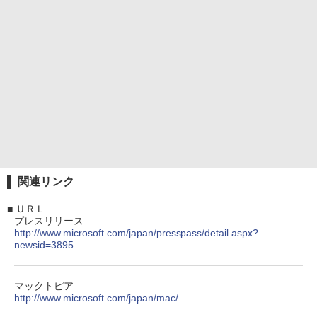
関連リンク
■
ＵＲＬ
プレスリリース
http://www.microsoft.com/japan/presspass/detail.aspx?
newsid=3895
マックトピア
http://www.microsoft.com/japan/mac/