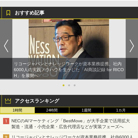
おすすめ記事
リコージャパンとナレッジワークが資本業務提携、社内
6000人の実践ノウハウを生かした「AI商談記録 for RICO
H」を展開へ
●
●
●
アクセスランキング
1時間
24時間
1週間
1カ月
NECのAIマーケティング「BestMove」が大手企業で活用拡大
製造・流通・小売企業・広告代理店などが実装フェーズへ
リコージャパンとナレッジワークが資本業務提携、社内6000人