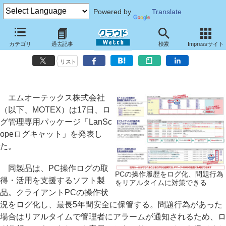
Powered by
Translate
VMware View 4での操作記録に対応、ログ管理ソフト「LanScopeロ
カテゴリ
過去記事
検索
Impressサイト
グキャット」
リスト
エムオーテックス株式会社
（以下、MOTEX）は17日、ロ
グ管理専用パッケージ「LanSc
opeログキャット」を発表し
た。
同製品は、PC操作ログの取
PCの操作履歴をログ化、問題行為
得・活用を支援するソフト製
をリアルタイムに対策できる
品。クライアントPCの操作状
況をログ化し、最長5年間安全に保管する。問題行為があった
場合はリアルタイムで管理者にアラームが通知されるため、ロ