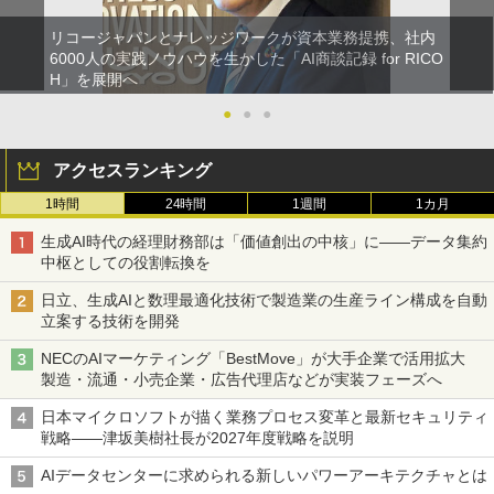
リコージャパンとナレッジワークが資本業務提携、社内
6000人の実践ノウハウを生かした「AI商談記録 for RICO
H」を展開へ
●
●
●
アクセスランキング
1時間
24時間
1週間
1カ月
生成AI時代の経理財務部は「価値創出の中核」に――データ集約
中枢としての役割転換を
日立、生成AIと数理最適化技術で製造業の生産ライン構成を自動
立案する技術を開発
NECのAIマーケティング「BestMove」が大手企業で活用拡大
製造・流通・小売企業・広告代理店などが実装フェーズへ
日本マイクロソフトが描く業務プロセス変革と最新セキュリティ
戦略――津坂美樹社長が2027年度戦略を説明
AIデータセンターに求められる新しいパワーアーキテクチャとは