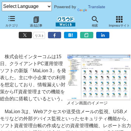
Powered by
Translate
インターコム、中小企業向けのクライアントPC運用管理ソフトの新版
カテゴリ
過去記事
検索
Impressサイト
「MaLion 3」
リスト
株式会社インターコムは15
日、クライアントPC運用管理
ソフトの新版「MaLion 3」を発
表した。主に中小企業での利用
を想定しており、情報漏えい対
策からIT資産管理までの機能を
総合的に搭載しているという。
メイン画面のイメージ
MaLion 3は、Webアクセスや送受信メールの監視、USBメ
モリなどの外部デバイス監視といったセキュリティ機能から、
ソフト資産管理台帳の作成などの資産管理機能、レポート出力