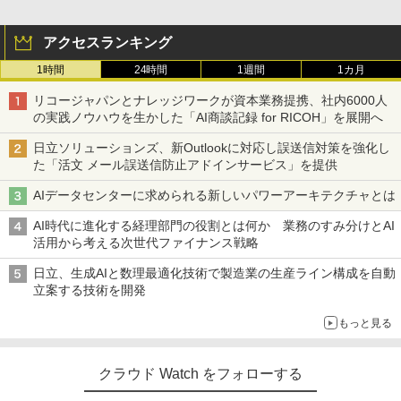
アクセスランキング
1時間
24時間
1週間
1カ月
リコージャパンとナレッジワークが資本業務提携、社内6000人
の実践ノウハウを生かした「AI商談記録 for RICOH」を展開へ
日立ソリューションズ、新Outlookに対応し誤送信対策を強化し
た「活文 メール誤送信防止アドインサービス」を提供
AIデータセンターに求められる新しいパワーアーキテクチャとは
AI時代に進化する経理部門の役割とは何か 業務のすみ分けとAI
活用から考える次世代ファイナンス戦略
日立、生成AIと数理最適化技術で製造業の生産ライン構成を自動
立案する技術を開発
もっと見る
クラウド Watch をフォローする