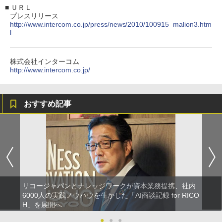
■
ＵＲＬ
プレスリリース
http://www.intercom.co.jp/press/news/2010/100915_malion3.htm
l
株式会社インターコム
http://www.intercom.co.jp/
おすすめ記事
リコージャパンとナレッジワークが資本業務提携、社内
6000人の実践ノウハウを生かした「AI商談記録 for RICO
H」を展開へ
●
●
●