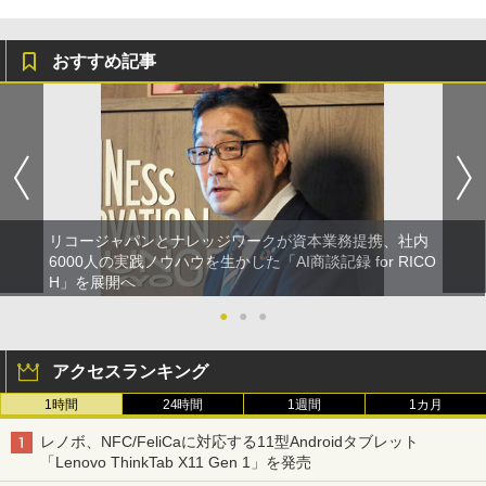
おすすめ記事
リコージャパンとナレッジワークが資本業務提携、社内
6000人の実践ノウハウを生かした「AI商談記録 for RICO
H」を展開へ
●
●
●
アクセスランキング
1時間
24時間
1週間
1カ月
レノボ、NFC/FeliCaに対応する11型Androidタブレット
「Lenovo ThinkTab X11 Gen 1」を発売