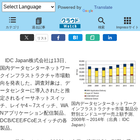
Powered by
Translate
2014年の国内データセンターネットワークインフラ市場は530億円－
カテゴリ
過去記事
検索
Impressサイト
IDC Japan予測
リスト
IDC Japan株式会社は13日、
国内データセンターネットワー
クインフラストラクチャ市場動
向を発表した。調査対象は、デ
ータセンターに導入されたと推
定されるイーサネットスイッ
国内データセンターネットワーク
チ、レイヤ4～7スイッチ、WA
インフラストラクチャ市場 製品分
Nアプリケーション配信製品、
野別エンドユーザー売上額予測、
2008年～2014年（出典：IDC
DCB/CEE/FCoEスイッチの各
Japan）
製品。