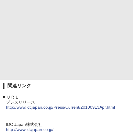
関連リンク
■
ＵＲＬ
プレスリリース
http://www.idcjapan.co.jp/Press/Current/20100913Apr.html
IDC Japan株式会社
http://www.idcjapan.co.jp/