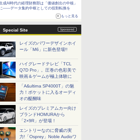
生成AI時代の経理財務部は「価値創出の中核」
に――データ集約中枢としての役割転換を
もっと見る
Special Site
レイズのパワーデザインホイ
ール「M6」に新色登場!!
ハイグレードテレビ「TCL
Q7D Pro」。圧巻の色彩美で
映画＆ゲームが極上体験に
「A&ultima SP4000T」の魅
力！ポケットに入るオーディ
オの醍醐味
レイズのプレミアムカー向け
ブランドHOMURAから
「2×9R」が登場！
エントリーなのに脅威の実
力!「Osprey」Noble Audioワ