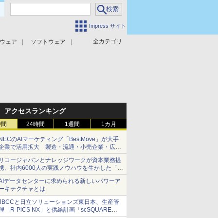
Impress サイト
全カテゴリ
ウェア
ソフトウェア
攻撃対策
マルウェア対策
アクセスランキング
時間
24時間
1週間
1カ月
NECのAIマーケティング「BestMove」が大手
企業で活用拡大 製造・流通・小売企業・広告
代理店などが実装フェーズへ
リコージャパンとナレッジワークが資本業務提
携、社内6000人の実践ノウハウを生かした「AI
商談記録 for RICOH」を展開へ
AIデータセンターに求められる新しいパワーア
ーキテクチャとは
JBCCと日立ソリューションズ東日本、生産管
理「R-PiCS NX」と供給計画「scSQUARE
ISP」の連携サービスを提供開始