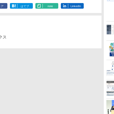
ェア
はてブ
note
LinkedIn
クス