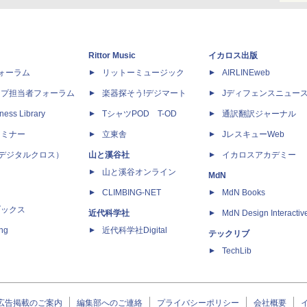
Rittor Music
イカロス出版
dフォーラム
リットーミュージック
AIRLINEweb
ップ担当者フォーラム
楽器探そう!デジマート
Jディフェンスニュー
ness Library
TシャツPOD T-OD
通訳翻訳ジャーナル
セミナー
立東舎
JレスキューWeb
 X（デジタルクロス）
山と溪谷社
イカロスアカデミー
山と溪谷オンライン
MdN
CLIMBING-NET
MdN Books
ブックス
近代科学社
MdN Design Interactiv
ing
近代科学社Digital
テックリブ
TechLib
広告掲載のご案内
編集部へのご連絡
プライバシーポリシー
会社概要