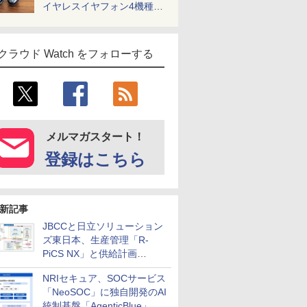
イヤレスイヤフォン4機種を
一気に聴く
クラウド Watch をフォローする
メルマガスタート！
登録はこちら
新記事
JBCCと日立ソリューション
ズ東日本、生産管理「R-
PiCS NX」と供給計画
「scSQUARE ISP」の連携サ
NRIセキュア、SOCサービス
ービスを提供開始
「NeoSOC」に独自開発のAI
統制基盤「AgenticBlue」を