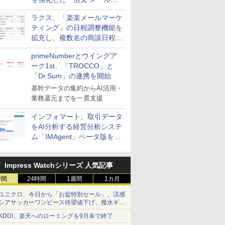
送信防止アドインサービス」
ラクス、「楽楽メールマーケ
を提供
ティング」の日程調整機能を
拡充し、複数名の商談日程調
整を効率化
primeNumberとウイングア
ーク1st、「TROCCO」と
「Dr.Sum」の連携を開始
基幹データの集約からAI活用・
業務還元までを一貫支援
インフォマート、取引データ
をAI分析する経営分析システ
ム「IMAgent」ベータ版を提
供
Impress Watchシリーズ 人気記事
時間
24時間
1週間
1カ月
ユニクロ、今日から「お盆特別セール」。涼感
シアサッカーワンピース待望値下げ、撥水ギア
ショーツは1990円に
KDDI、楽天へのローミングを9月末で終了