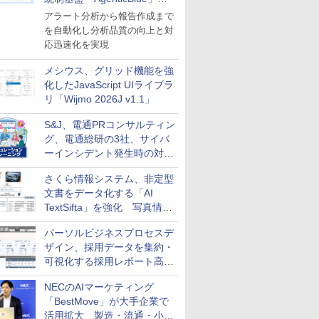
導入
アラート分析から報告作成まで
を自動化し分析品質の向上と対
応迅速化を実現
メシウス、グリッド機能を強
化したJavaScript UIライブラ
リ「Wijmo 2026J v1.1」
S&J、電通PRコンサルティン
グ、電通総研の3社、サイバ
ーインシデント発生時の対応
と危機管理広報を一体的に訓
さくら情報システム、非定型
練するプログラムを提供
文書をデータ化する「AI
TextSifta」を強化 写真情報
のデータ化などに対応
パーソルビジネスプロセスデ
ザイン、採用データを集約・
可視化する採用レポート高速
化サービスを提供
NECのAIマーケティング
「BestMove」が大手企業で
活用拡大 製造・流通・小売