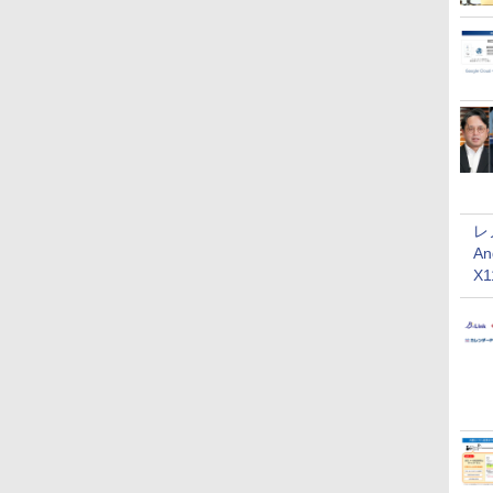
レ
An
X