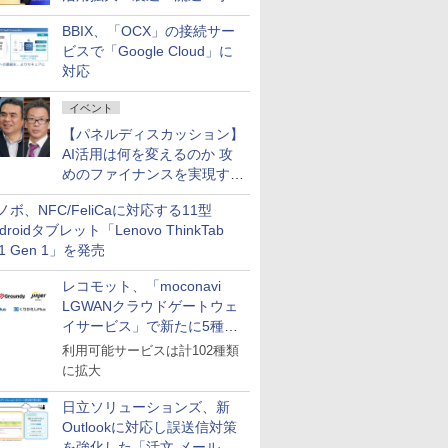
企業・広告代理店などが実装
BBIX、「OCX」の接続サー
フェーズへ
ビスで「Google Cloud」に
対応
イベント
【パネルディスカッション】
AI活用は何を変えるのか 攻
めのファイナンスを実現する
業務設計とマインドセット変
ノボ、NFC/FeliCaに対応する11型
革
droidタブレット「Lenovo ThinkTab
11 Gen 1」を発売
レコモット、「moconavi
LGWANクラウドゲートウェ
イサービス」で新たに5種類
のサービスと連携開始
利用可能サービスは計102種類
に拡大
日立ソリューションズ、新
Outlookに対応し誤送信対策
を強化した「活文 メール誤