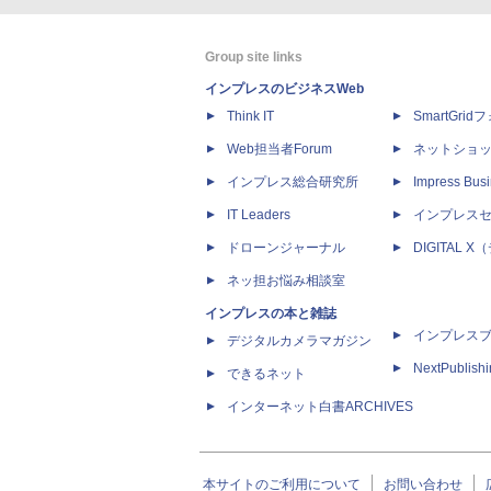
Group site links
インプレスのビジネスWeb
Think IT
SmartGri
Web担当者Forum
ネットショ
インプレス総合研究所
Impress Busi
IT Leaders
インプレス
ドローンジャーナル
DIGITAL
ネッ担お悩み相談室
インプレスの本と雑誌
インプレス
デジタルカメラマガジン
NextPublish
できるネット
インターネット白書ARCHIVES
本サイトのご利用について
お問い合わせ