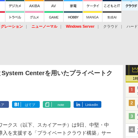
イグレーション
ニューノーマル
Windows Server
クラウド
ハード
トピック
ストレージ（HW）
オープンソース
SaaS
標的型
ント
System Centerを用いたプライベートク
1
ェア
はてブ
note
LinkedIn
ークス（以下、スカイアーチ）は9日、中堅・中
導入を支援する「プライベートクラウド構築」サー