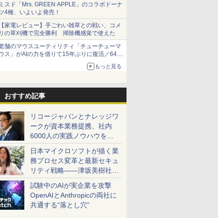
ミスド「Mrs. GREEN APPLE」のコラボドーナ
ツ4種、いよいよ発売！
【家電レビュー】手ごわい雑草との戦い、コメ
リの草刈機で完全勝利 掃除機感覚で使えた
老舗のマウスユーティリティ「チューチューマ
ウス」がAIの力を借りて15年ぶりに復活／64bit
化、Windows 10/11、「Chrome」も走り回
もっと見る
る。復活記念で2026年末まで500円
おすすめ記事
リコージャパンとナレッジワ
ークが資本業務提携、社内
6000人の実践ノウハウを生
かした「AI商談記録 for
日本マイクロソフトが描く業
RICOH」を展開へ
務プロセス変革と最新セキュ
リティ戦略――津坂美樹社長
が2027年度戦略を説明
試験中のAIが実企業を攻撃
OpenAIとAnthropicの両社に
共通する“落とし穴”