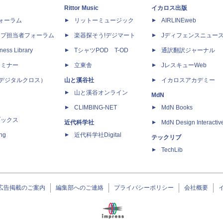
Rittor Music
イカロス出版
dフォーラム
リットーミュージック
AIRLINEweb
ップ担当者フォーラム
楽器探そう!デジマート
Jディフェンスニュー
ness Library
TシャツPOD T-OD
通訳翻訳ジャーナル
セミナー
立東舎
JレスキューWeb
 X（デジタルクロス）
山と溪谷社
イカロスアカデミー
山と溪谷オンライン
MdN
CLIMBING-NET
MdN Books
ブックス
近代科学社
MdN Design Interactiv
ing
近代科学社Digital
テックリブ
TechLib
広告掲載のご案内
編集部へのご連絡
プライバシーポリシー
会社概要