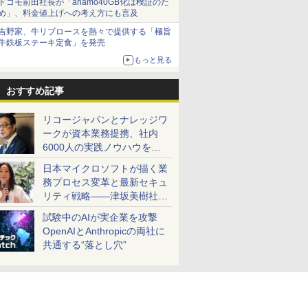
ドコモ前田社長が「ahamo40GB化は検証のた
め」、料金値上げへの考え方にも言及
吉野家、牛リブロースを熱々で提供する「極旨
牛鉄板ステーキ定食」を発売
もっと見る
おすすめ記事
リコージャパンとナレッジワ
ークが資本業務提携、社内
6000人の実践ノウハウを生
かした「AI商談記録 for
日本マイクロソフトが描く業
RICOH」を展開へ
務プロセス変革と最新セキュ
リティ戦略――津坂美樹社長
が2027年度戦略を説明
試験中のAIが実企業を攻撃
OpenAIとAnthropicの両社に
共通する“落とし穴”