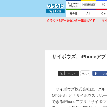
クラウド&データセンター完全ガイド
マ
サービス
セキュリティ
ネットワーク
スイッチ
ルータ
導入事例
イベ
サイボウズ、iPhoneアプリ「K
ポスト
リスト
シ
サイボウズ株式会社は、グル
Office 8」と「サイボウズ 
できるiPhoneアプリ「サイボウズモバ