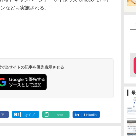
ーンなども実施される。
 検索で当サイトの記事を優先表示させる
最
ェア
はてブ
note
LinkedIn