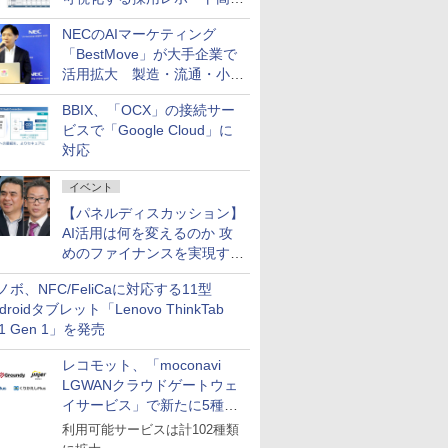
化サービスを提供
NECのAIマーケティング
「BestMove」が大手企業で
活用拡大 製造・流通・小売
企業・広告代理店などが実装
BBIX、「OCX」の接続サー
フェーズへ
ビスで「Google Cloud」に
対応
イベント
【パネルディスカッション】
AI活用は何を変えるのか 攻
めのファイナンスを実現する
業務設計とマインドセット変
ノボ、NFC/FeliCaに対応する11型
革
droidタブレット「Lenovo ThinkTab
11 Gen 1」を発売
レコモット、「moconavi
LGWANクラウドゲートウェ
イサービス」で新たに5種類
のサービスと連携開始
利用可能サービスは計102種類