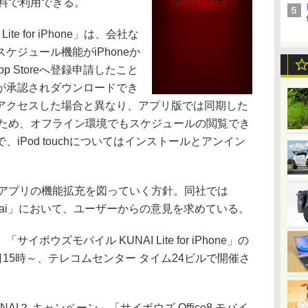
無料で利用できる。
e for iPhone」は、会社な
ケジュール機能がiPhoneか
 Storeへ登録申請したこと
が承認されダウンロードでき
アクセスした場合と異なり、アプリ版では同期した
れるため、オフライン環境でもスケジュールの閲覧でき
GSで、iPod touchについてはインストールとアンイン
eアプリの機能拡充を図っていく方針。同社では
u_kunai」において、ユーザーからの意見を求めている。
ウズモバイル KUNAI Lite for iPhone」の
日15時～、テレコムセンター タイム24ビルで開催さ
？ キャンペーン」「サイボウズ Office8 モバイ