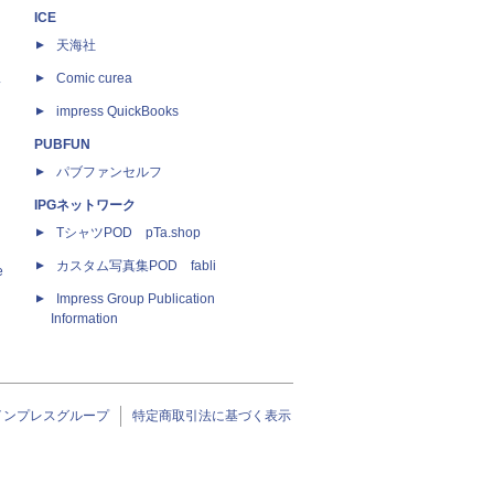
ICE
天海社
ス
Comic curea
impress QuickBooks
PUBFUN
パブファンセルフ
IPGネットワーク
TシャツPOD pTa.shop
カスタム写真集POD fabli
e
Impress Group Publication
Information
インプレスグループ
特定商取引法に基づく表示