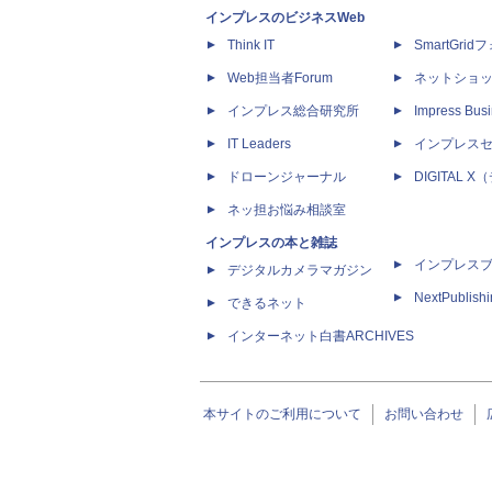
インプレスのビジネスWeb
Think IT
SmartGri
Web担当者Forum
ネットショ
インプレス総合研究所
Impress Busi
IT Leaders
インプレス
ドローンジャーナル
DIGITAL
ネッ担お悩み相談室
インプレスの本と雑誌
インプレス
デジタルカメラマガジン
NextPublish
できるネット
インターネット白書ARCHIVES
本サイトのご利用について
お問い合わせ