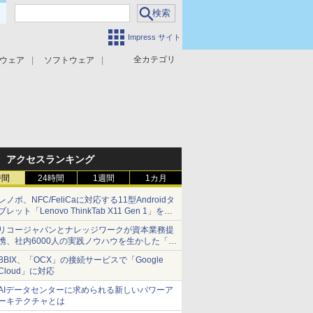
Impress サイト
全カテゴリ
ウェア
ソフトウェア
攻撃対策
マルウェア対策
アクセスランキング
時間
24時間
1週間
1カ月
レノボ、NFC/FeliCaに対応する11型Androidタ
ブレット「Lenovo ThinkTab X11 Gen 1」を発
売
リコージャパンとナレッジワークが資本業務提
携、社内6000人の実践ノウハウを生かした「AI
商談記録 for RICOH」を展開へ
BBIX、「OCX」の接続サービスで「Google
Cloud」に対応
AIデータセンターに求められる新しいパワーア
ーキテクチャとは