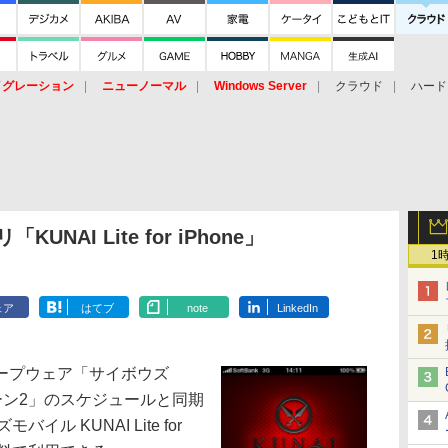
イグレーション
ニューノーマル
Windows Server
クラウド
ハード
トピック
ストレージ（HW）
オープンソース
SaaS
標的型
ント
UNAI Lite for iPhone」
1
ェア
はてブ
note
LinkedIn
ープウェア「サイボウズ
ガルーン2」のスケジュールと同期
イル KUNAI Lite for