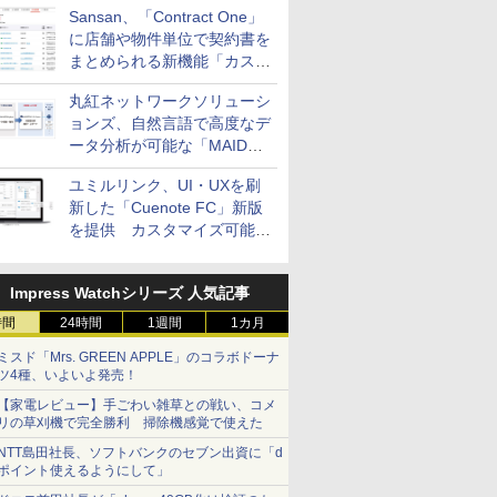
Sansan、「Contract One」
に店舗や物件単位で契約書を
まとめられる新機能「カスタ
ム契約ツリー」を追加
丸紅ネットワークソリューシ
ョンズ、自然言語で高度なデ
ータ分析が可能な「MAIDOA
AI ASSIST」を9月より提供
ユミルリンク、UI・UXを刷
新した「Cuenote FC」新版
を提供 カスタマイズ可能な
ダッシュボード画面を搭載
Impress Watchシリーズ 人気記事
時間
24時間
1週間
1カ月
ミスド「Mrs. GREEN APPLE」のコラボドーナ
ツ4種、いよいよ発売！
【家電レビュー】手ごわい雑草との戦い、コメ
リの草刈機で完全勝利 掃除機感覚で使えた
NTT島田社長、ソフトバンクのセブン出資に「d
ポイント使えるようにして」