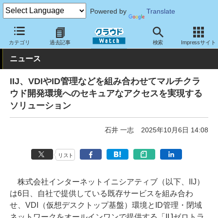
Powered by
Translate
クラウド Watch
サービス・ソフト
サービス
開発関連
カテゴリ
過去記事
検索
Impressサイト
ニュース
IIJ、VDIやID管理などを組み合わせてマルチクラ
ウド開発環境へのセキュアなアクセスを実現する
ソリューション
石井 一志
2025年10月6日 14:08
リスト
株式会社インターネットイニシアティブ（以下、IIJ）
は6日、自社で提供している既存サービスを組み合わ
せ、VDI（仮想デスクトップ基盤）環境とID管理・閉域
ネットワークをオールインワンで提供する「IIJゼロトラ