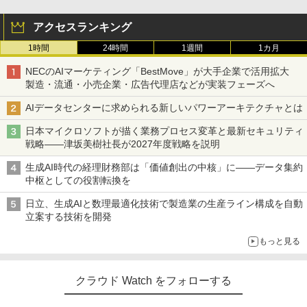
アクセスランキング
1時間
24時間
1週間
1カ月
NECのAIマーケティング「BestMove」が大手企業で活用拡大
製造・流通・小売企業・広告代理店などが実装フェーズへ
AIデータセンターに求められる新しいパワーアーキテクチャとは
日本マイクロソフトが描く業務プロセス変革と最新セキュリティ
戦略――津坂美樹社長が2027年度戦略を説明
生成AI時代の経理財務部は「価値創出の中核」に――データ集約
中枢としての役割転換を
日立、生成AIと数理最適化技術で製造業の生産ライン構成を自動
立案する技術を開発
もっと見る
クラウド Watch をフォローする