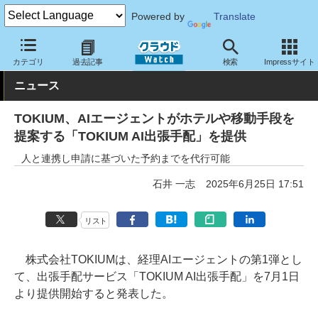
Powered by
Translate
クラウド Watch
サービス・ソフト
サービス
業務関連
カテゴリ
過去記事
検索
Impressサイト
ニュース
TOKIUM、AIエージェントがホテルや移動手段を
提案する「TOKIUM AI出張手配」を提供
人と連携し申請に基づいた予約までを代行可能
石井 一志
2025年6月25日 17:51
リスト
株式会社TOKIUMは、経理AIエージェントの第1弾とし
て、出張手配サービス「TOKIUM AI出張手配」を7月1日
より提供開始すると発表した。