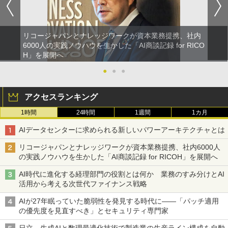
リコージャパンとナレッジワークが資本業務提携、社内
6000人の実践ノウハウを生かした「AI商談記録 for RICO
H」を展開へ
●
●
●
アクセスランキング
1時間
24時間
1週間
1カ月
AIデータセンターに求められる新しいパワーアーキテクチャとは
リコージャパンとナレッジワークが資本業務提携、社内6000人
の実践ノウハウを生かした「AI商談記録 for RICOH」を展開へ
AI時代に進化する経理部門の役割とは何か 業務のすみ分けとAI
活用から考える次世代ファイナンス戦略
AIが27年眠っていた脆弱性を発見する時代に――「パッチ適用
の優先度を見直すべき」とセキュリティ専門家