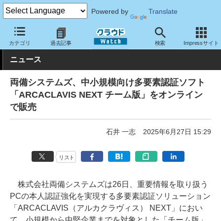
Powered by
Translate
クラウド Watch
セキュリティ
セキュリティソフト
カテゴリ
過去記事
検索
Impressサイト
ニュース
両備システムズ、中小規模向け多要素認証ソフト
「ARCACLAVIS NEXT チーム版」をオンライン
で販売
石井 一志
2025年6月27日 15:29
リスト
株式会社両備システムズは26日、重要情報を取り扱う
PCの本人認証強化を実現する多要素認証ソリューション
「ARCACLAVIS（アルカクラヴィス） NEXT」におい
て、小規模から中堅企業までを対象とした「チーム版」