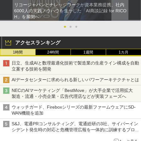
リコージャパンとナレッジワークが資本業務提携、社内
6000人の実践ノウハウを生かした「AI商談記録 for RICO
H」を展開へ
●
●
●
アクセスランキング
1時間
24時間
1週間
1カ月
日立、生成AIと数理最適化技術で製造業の生産ライン構成を自動
立案する技術を開発
AIデータセンターに求められる新しいパワーアーキテクチャとは
NECのAIマーケティング「BestMove」が大手企業で活用拡大
製造・流通・小売企業・広告代理店などが実装フェーズへ
ウォッチガード、Fireboxシリーズの最新ファームウェアにSD-
WAN機能を追加
S&J、電通PRコンサルティング、電通総研の3社、サイバーイン
シデント発生時の対応と危機管理広報を一体的に訓練するプログ
ラムを提供