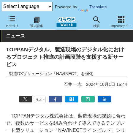
Powered by
Translate
クラウド Watch
サービス・ソフト
サービス
分析
カテゴリ
過去記事
検索
Impressサイト
ニュース
TOPPANデジタル、製造現場のデジタル化におけ
るプロジェクト推進の計画段階を支援する新サー
ビス
製造DXソリューション「NAVINECT」を強化
石井 一志
2024年10月1日 15:44
リスト
TOPPANデジタル株式会社は、製造現場の課題に合わ
せ、複数のサービスを組み合わせて導入できるテンプレ
ート型ソリューション「NAVINECTラインビルド」シリ