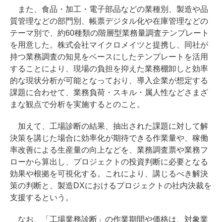
また、食品・加工・電子部品などの業種別、製造や品
質管理などの部門別、帳票デジタル化や在庫管理などの
テーマ別で、約60種類の階層型業務量調査テンプレート
を用意した。株式会社マイクロメイツと提携し、同社が
持つ業務調査の知見をベースにしたテンプレートを活用
することにより、現場の負担を抑えた業務棚卸しと効率
的な現状分析が可能となっており、導入企業が想定する
課題に合わせて、業務負荷・スキル・属人性などさまざ
まな観点で分析を実施するとのこと。
加えて、工場診断の結果、抽出された課題に対して解
決策を講じた場合に効率化が期待できる作業量や、稼働
率改善による生産量の向上などを、業務調査票や業務フ
ローから算出し、プロジェクトの投資判断に必要となる
効果や根拠を可視化する。これにより、講じるべき解決
策の判断と、製造DXにおけるプロジェクトの社内決裁を
支援するという。
なお、「工場業務診断」の作業期間や価格は、対象業