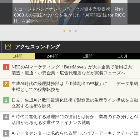
リコージャパンとナレッジワークが資本業務提携、社内
6000人の実践ノウハウを生かした「AI商談記録 for RICO
H」を展開へ
●
●
●
アクセスランキング
1時間
24時間
1週間
1カ月
NECのAIマーケティング「BestMove」が大手企業で活用拡大
製造・流通・小売企業・広告代理店などが実装フェーズへ
生成AI時代の経理財務部は「価値創出の中核」に――データ集約
中枢としての役割転換を
日立、生成AIと数理最適化技術で製造業の生産ライン構成を自動
立案する技術を開発
AI時代に進化する経理部門の役割とは何か 業務のすみ分けとAI
活用から考える次世代ファイナンス戦略
AIデータセンターに求められる新しいパワーアーキテクチャとは