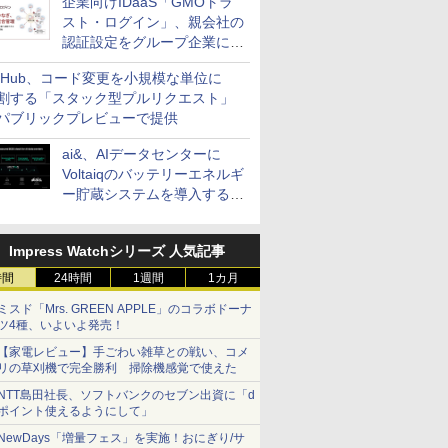
企業向けIDaaS「GMOトラ
スト・ログイン」、親会社の
認証設定をグループ企業に展
開できる新機能を提供
itHub、コード変更を小規模な単位に
割する「スタック型プルリクエスト」
パブリックプレビューで提供
ai&、AIデータセンターに
Voltaiqのバッテリーエネルギ
ー貯蔵システムを導入する計
画を発表
Impress Watchシリーズ 人気記事
時間
24時間
1週間
1カ月
ミスド「Mrs. GREEN APPLE」のコラボドーナ
ツ4種、いよいよ発売！
【家電レビュー】手ごわい雑草との戦い、コメ
リの草刈機で完全勝利 掃除機感覚で使えた
NTT島田社長、ソフトバンクのセブン出資に「d
ポイント使えるようにして」
NewDays「増量フェス」を実施！おにぎり/サ