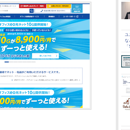
ユ
な
「S
に