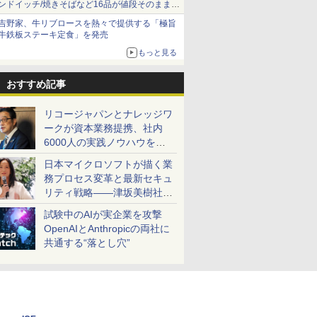
ンドイッチ/焼きそばなど16品が値段そのままで
ボリュームアップ
吉野家、牛リブロースを熱々で提供する「極旨
牛鉄板ステーキ定食」を発売
もっと見る
おすすめ記事
リコージャパンとナレッジワ
ークが資本業務提携、社内
6000人の実践ノウハウを生
かした「AI商談記録 for
日本マイクロソフトが描く業
RICOH」を展開へ
務プロセス変革と最新セキュ
リティ戦略――津坂美樹社長
が2027年度戦略を説明
試験中のAIが実企業を攻撃
OpenAIとAnthropicの両社に
共通する“落とし穴”