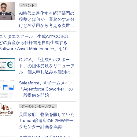
ダッシュボード画面を搭載
イベント
AI時代に進化する経理部門の
役割とは何か 業務のすみ分
けとAI活用から考える次世代
ファイナンス戦略
ニリタエスアール、生成AIでCOBOL
どの資産から仕様書を自動生成する
oftware Asset Maintenance」を10月
発売
GUGA、「生成AIパスポー
ト」の団体受験をリニューア
ル 個人申し込みや個別の支
払いなどに対応
Salesforce、AIチームメイト
「Agentforce Coworker」の
一般提供を開始
データセンターカフェ
英国政府、物議を醸していた
Truman醸造所の5.2MWデー
タセンター計画を承認