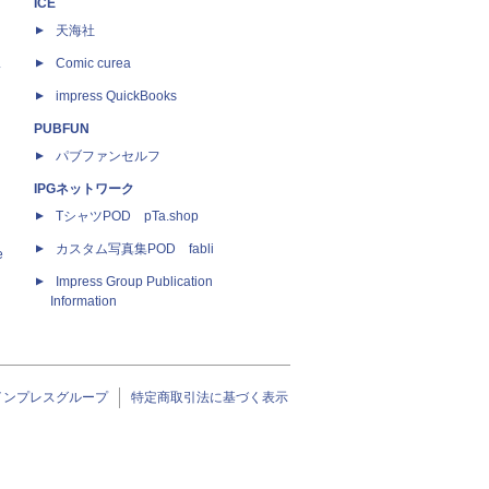
ICE
天海社
ス
Comic curea
impress QuickBooks
PUBFUN
パブファンセルフ
IPGネットワーク
TシャツPOD pTa.shop
カスタム写真集POD fabli
e
Impress Group Publication
Information
インプレスグループ
特定商取引法に基づく表示