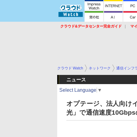
クラウド&データセンター完全ガイド
マ
サービス
セキュリティ
ネットワーク
スイッチ
ルータ
導入事例
イベ
クラウド Watch
ネットワーク
通信インフ
ニュース
Select Language
▼
オプテージ、法人向け
光」で通信速度10Gbp