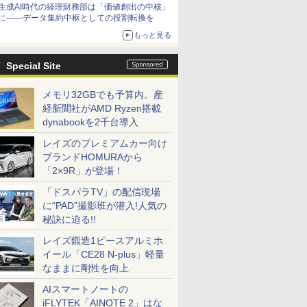
生成AI時代の経理財務部は「価値創出の中核」
に――データ集約中枢としての役割転換を
もっと見る
Special Site
メモリ32GBでも予算内。産
経新聞社がAMD Ryzen搭載
dynabookを2千台導入
レイズのプレミアムカー向け
ブランドHOMURAから
「2×9R」が登場！
「ドスパラTV」の配信現場
に“PAD”撮影班が潜入!人気の
秘訣に迫る!!
レイズ鍛造1ピースアルミホ
イール「CE28 N-plus」軽量
なままに剛性を向上
AIスマートノートの
iFLYTEK「AINOTE 2」はな