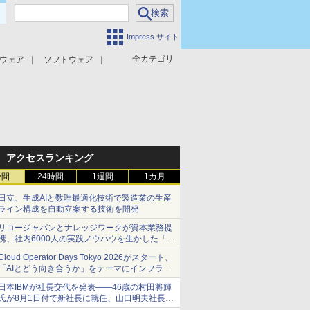
Impress サイト
全カテゴリ
ウェア
ソフトウェア
攻撃対策
マルウェア対策
アクセスランキング
時間
24時間
1週間
1カ月
日立、生成AIと数理最適化技術で製造業の生産
ライン構成を自動立案する技術を開発
リコージャパンとナレッジワークが資本業務提
携、社内6000人の実践ノウハウを生かした「AI
商談記録 for RICOH」を展開へ
Cloud Operator Days Tokyo 2026がスタート、
「AIとどう向き合うか」をテーマにインフラ運
用の知見を集約
日本IBMが社長交代を発表――46歳の村田将輝
氏が8月1日付で新社長に就任、山口明夫社長は
会長へ