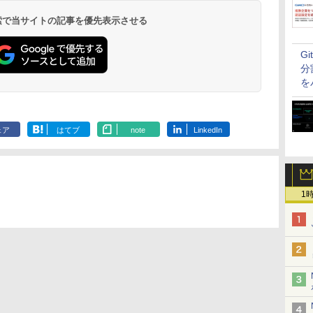
 検索で当サイトの記事を優先表示させる
G
分
を
ェア
はてブ
note
LinkedIn
1