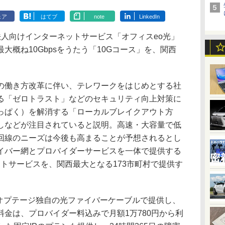
ェア
はてブ
note
LinkedIn
人向けインターネットサービス「オフィスeo光」
大概ね10Gbpsをうたう「10Gコース」を、関西
働き方改革に伴い、テレワークをはじめとする社
る「ゼロトラスト」などのセキュリティ向上対策に
っぱく）を解消する「ローカルブレイクアウト方
しなどが注目されていると説明。高速・大容量で低
回線のニーズは今後も高まることが予想されるとし
イバー網とプロバイダーサービスを一体で提供する
ネットサービスを、関西最大となる173市町村で提供す
オプテージ独自の光ファイバーケーブルで提供し、
金は、プロバイダー料込みで月額1万780円から利