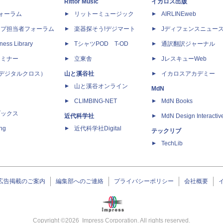
Rittor Music
イカロス出版
dフォーラム
リットーミュージック
AIRLINEweb
ップ担当者フォーラム
楽器探そう!デジマート
Jディフェンスニュー
ness Library
TシャツPOD T-OD
通訳翻訳ジャーナル
セミナー
立東舎
JレスキューWeb
 X（デジタルクロス）
山と溪谷社
イカロスアカデミー
山と溪谷オンライン
MdN
CLIMBING-NET
MdN Books
ブックス
近代科学社
MdN Design Interactiv
ing
近代科学社Digital
テックリブ
TechLib
広告掲載のご案内
編集部へのご連絡
プライバシーポリシー
会社概要
Copyright ©
2026
Impress Corporation. All rights reserved.