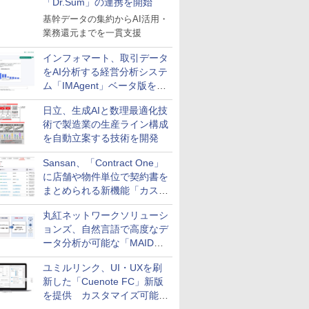
「Dr.Sum」の連携を開始
基幹データの集約からAI活用・
業務還元までを一貫支援
インフォマート、取引データ
をAI分析する経営分析システ
ム「IMAgent」ベータ版を提
供
日立、生成AIと数理最適化技
術で製造業の生産ライン構成
を自動立案する技術を開発
Sansan、「Contract One」
に店舗や物件単位で契約書を
まとめられる新機能「カスタ
ム契約ツリー」を追加
丸紅ネットワークソリューシ
ョンズ、自然言語で高度なデ
ータ分析が可能な「MAIDOA
AI ASSIST」を9月より提供
ユミルリンク、UI・UXを刷
新した「Cuenote FC」新版
を提供 カスタマイズ可能な