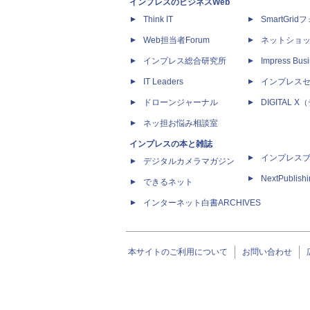
インプレスのビジネスWeb
Think IT
SmartGri
Web担当者Forum
ネットショ
インプレス総合研究所
Impress Busi
IT Leaders
インプレス
ドローンジャーナル
DIGITAL
ネッ担お悩み相談室
インプレスの本と雑誌
インプレス
デジタルカメラマガジン
NextPublish
できるネット
インターネット白書ARCHIVES
本サイトのご利用について
お問い合わせ