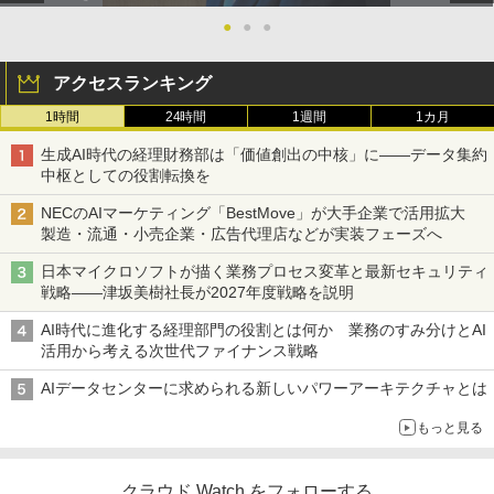
●
●
●
アクセスランキング
1時間
24時間
1週間
1カ月
生成AI時代の経理財務部は「価値創出の中核」に――データ集約
中枢としての役割転換を
NECのAIマーケティング「BestMove」が大手企業で活用拡大
製造・流通・小売企業・広告代理店などが実装フェーズへ
日本マイクロソフトが描く業務プロセス変革と最新セキュリティ
戦略――津坂美樹社長が2027年度戦略を説明
AI時代に進化する経理部門の役割とは何か 業務のすみ分けとAI
活用から考える次世代ファイナンス戦略
AIデータセンターに求められる新しいパワーアーキテクチャとは
もっと見る
クラウド Watch をフォローする