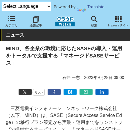
Powered by
Translate
クラウド Watch
セキュリティ
セキュリティサービス
カテゴリ
過去記事
検索
Impressサイト
ニュース
MIND、各企業の環境に応じたSASEの導入・運用
をトータルで支援する「マネージドSASEサービ
ス」
石井 一志
2023年9月28日 09:00
リスト
三菱電機インフォメーションネットワーク株式会社
（以下、MIND）は、SASE（Secure Access Service Ed
ge）の移行プラン策定から実装・運用までをワンストッ
プで提供するサービスとして、「マネージドSASEサー