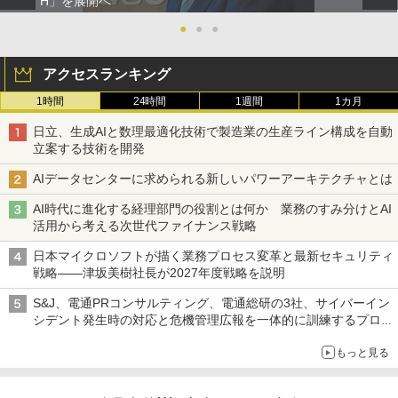
H」を展開へ
●
●
●
アクセスランキング
1時間
24時間
1週間
1カ月
日立、生成AIと数理最適化技術で製造業の生産ライン構成を自動
立案する技術を開発
AIデータセンターに求められる新しいパワーアーキテクチャとは
AI時代に進化する経理部門の役割とは何か 業務のすみ分けとAI
活用から考える次世代ファイナンス戦略
日本マイクロソフトが描く業務プロセス変革と最新セキュリティ
戦略――津坂美樹社長が2027年度戦略を説明
S&J、電通PRコンサルティング、電通総研の3社、サイバーイン
シデント発生時の対応と危機管理広報を一体的に訓練するプログ
ラムを提供
もっと見る