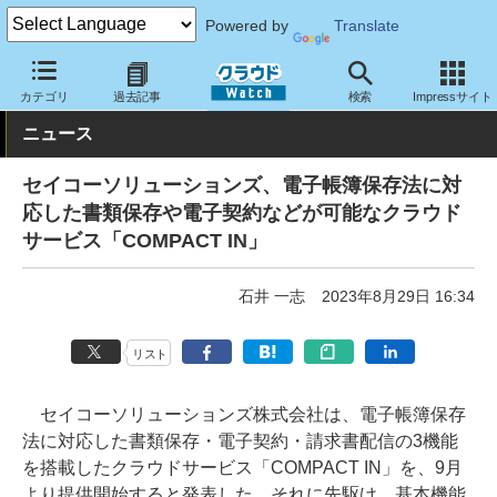
Powered by
Translate
クラウド Watch
サービス・ソフト
サービス
業務関連
カテゴリ
過去記事
検索
Impressサイト
ニュース
セイコーソリューションズ、電子帳簿保存法に対
応した書類保存や電子契約などが可能なクラウド
サービス「COMPACT IN」
石井 一志
2023年8月29日 16:34
リスト
セイコーソリューションズ株式会社は、電子帳簿保存
法に対応した書類保存・電子契約・請求書配信の3機能
を搭載したクラウドサービス「COMPACT IN」を、9月
より提供開始すると発表した。それに先駆け、基本機能