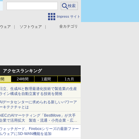
Impress サイト
全カテゴリ
ウェア
ソフトウェア
攻撃対策
マルウェア対策
アクセスランキング
時間
24時間
1週間
1カ月
日立、生成AIと数理最適化技術で製造業の生産
ライン構成を自動立案する技術を開発
AIデータセンターに求められる新しいパワーア
ーキテクチャとは
NECのAIマーケティング「BestMove」が大手
企業で活用拡大 製造・流通・小売企業・広告
代理店などが実装フェーズへ
ウォッチガード、Fireboxシリーズの最新ファー
ムウェアにSD-WAN機能を追加