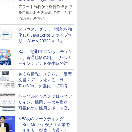
導入
アラート分析から報告作成まで
を自動化し分析品質の向上と対
応迅速化を実現
メシウス、グリッド機能を強
化したJavaScript UIライブラ
リ「Wijmo 2026J v1.1」
S&J、電通PRコンサルティン
グ、電通総研の3社、サイバ
ーインシデント発生時の対応
と危機管理広報を一体的に訓
さくら情報システム、非定型
練するプログラムを提供
文書をデータ化する「AI
TextSifta」を強化 写真情報
のデータ化などに対応
パーソルビジネスプロセスデ
ザイン、採用データを集約・
可視化する採用レポート高速
化サービスを提供
NECのAIマーケティング
「BestMove」が大手企業で
活用拡大 製造・流通・小売