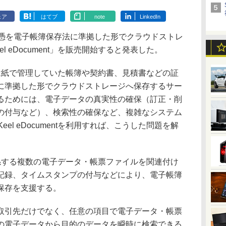
ェア
はてブ
note
LinkedIn
憑を電子帳簿保存法に準拠した形でクラウドストレ
l eDocument」を販売開始すると発表した。
は、従来は紙で管理していた帳簿や契約書、見積書などの証
に準拠した形でクラウドストレージへ保存するサー
るためには、電子データの真実性の確保（訂正・削
の付与など）、検索性の確保など、複雑なシステム
el eDocumentを利用すれば、こうした問題を解
する複数の電子データ・帳票ファイルを関連付け
記録、タイムスタンプの付与などにより、電子帳簿
保存を支援する。
引先だけでなく、任意の項目で電子データ・帳票
の電子データから目的のデータを瞬時に検索できる