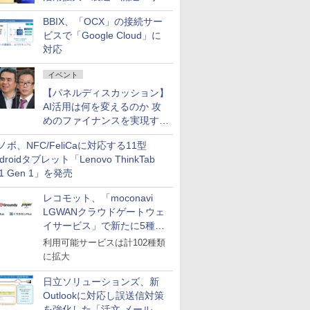
企業・広告代理店などが実装
BBIX、「OCX」の接続サー
フェーズへ
ビスで「Google Cloud」に
対応
イベント
【パネルディスカッション】
AI活用は何を変えるのか 攻
めのファイナンスを実現する
業務設計とマインドセット変
ノボ、NFC/FeliCaに対応する11型
革
droidタブレット「Lenovo ThinkTab
11 Gen 1」を発売
レコモット、「moconavi
LGWANクラウドゲートウェ
イサービス」で新たに5種類
のサービスと連携開始
利用可能サービスは計102種類
に拡大
日立ソリューションズ、新
Outlookに対応し誤送信対策
を強化した「活文 メール誤