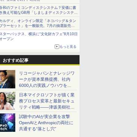
令和のファミコンディスクシステム？安価に書
き換え可能なGB用「しましまディスクシステ
ム」
カルディ、オンライン限定「ネコバッグ＆タン
ブラーセット」を一般販売。7月の抽選販売の
当選無効分
スターバックス、横浜に“文化財カフェ”8月10日
オープン
もっと見る
おすすめ記事
リコージャパンとナレッジワ
ークが資本業務提携、社内
6000人の実践ノウハウを生
かした「AI商談記録 for
日本マイクロソフトが描く業
RICOH」を展開へ
務プロセス変革と最新セキュ
リティ戦略――津坂美樹社長
が2027年度戦略を説明
試験中のAIが実企業を攻撃
OpenAIとAnthropicの両社に
共通する“落とし穴”