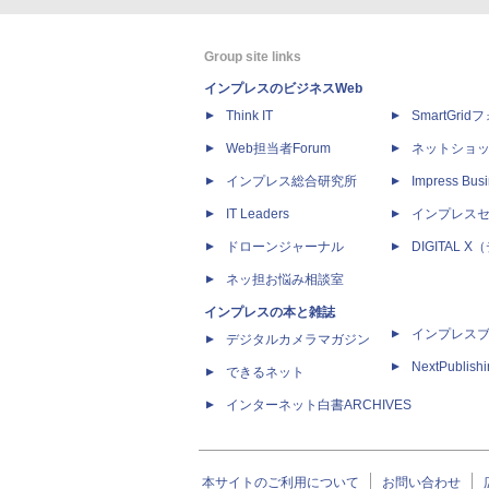
Group site links
インプレスのビジネスWeb
Think IT
SmartGri
Web担当者Forum
ネットショ
インプレス総合研究所
Impress Busi
IT Leaders
インプレス
ドローンジャーナル
DIGITAL
ネッ担お悩み相談室
インプレスの本と雑誌
インプレス
デジタルカメラマガジン
NextPublish
できるネット
インターネット白書ARCHIVES
本サイトのご利用について
お問い合わせ