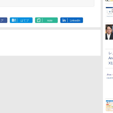
ェア
はてブ
note
LinkedIn
レ
An
X