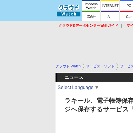
クラウド&データセンター完全ガイド
マ
サービス
セキュリティ
ネットワーク
スイッチ
ルータ
導入事例
イベ
クラウド Watch
サービス・ソフト
サービ
ニュース
Select Language
▼
ラキール、電子帳簿保
ジへ保存するサービス「LaK