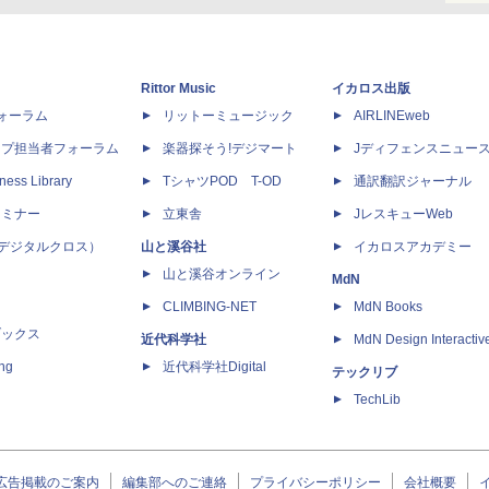
Rittor Music
イカロス出版
dフォーラム
リットーミュージック
AIRLINEweb
ップ担当者フォーラム
楽器探そう!デジマート
Jディフェンスニュー
ness Library
TシャツPOD T-OD
通訳翻訳ジャーナル
セミナー
立東舎
JレスキューWeb
 X（デジタルクロス）
山と溪谷社
イカロスアカデミー
山と溪谷オンライン
MdN
CLIMBING-NET
MdN Books
ブックス
近代科学社
MdN Design Interactiv
ing
近代科学社Digital
テックリブ
TechLib
広告掲載のご案内
編集部へのご連絡
プライバシーポリシー
会社概要