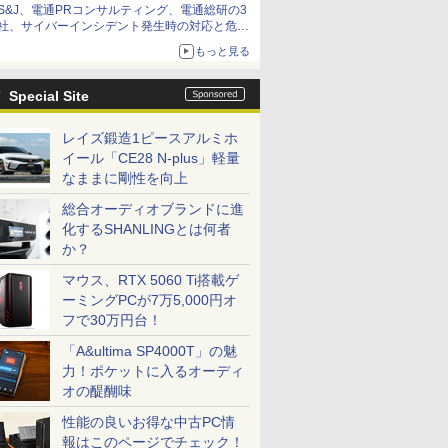
S&J、電通PRコンサルティング、電通総研の3
社、サイバーインシデント発生時の対応と危機
管理広報を一体的に訓練するプログラムを提供
もっと見る
Special Site
レイズ鍛造1ピースアルミホ
イール「CE28 N-plus」軽量
なままに剛性を向上
総合オーディオブランドに進
化するSHANLINGとは何者
か？
マウス、RTX 5060 Ti搭載ゲ
ーミングPCが7万5,000円オ
フで30万円台！
「A&ultima SP4000T」の魅
力！ポケットに入るオーディ
オの醍醐味
性能の良いお得な中古PC情
報はこのページでチェック！