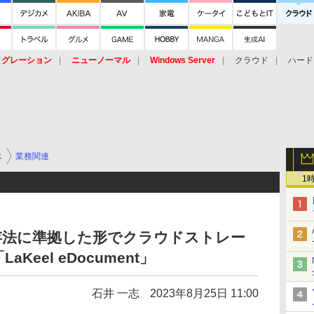
イグレーション
ニューノーマル
Windows Server
クラウド
ハード
トピック
ストレージ（HW）
オープンソース
SaaS
標的型
ント
ス
業務関連
1
存法に準拠した形でクラウドストレー
eel eDocument」
石井 一志
2023年8月25日 11:00