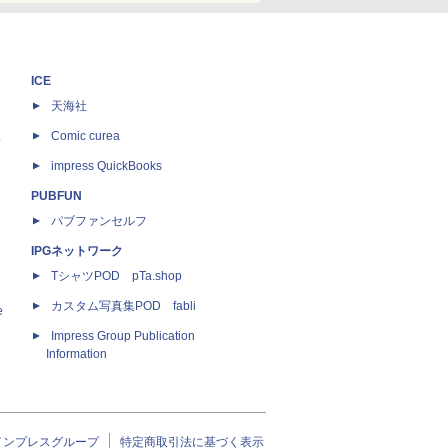
ICE
天海社
ス
Comic curea
impress QuickBooks
PUBFUN
パブファンセルフ
IPGネットワーク
TシャツPOD pTa.shop
カスタム写真集POD fabli
e
Impress Group Publication
Information
インプレスグループ
特定商取引法に基づく表示