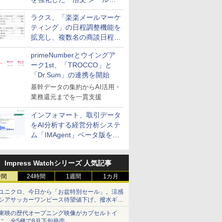
送信防止アドインサービス」
ラクス、「楽楽メールマーケ
を提供
ティング」の日程調整機能を
拡充し、複数名の商談日程調
整を効率化
primeNumberとウイングア
ーク1st、「TROCCO」と
「Dr.Sum」の連携を開始
基幹データの集約からAI活用・
業務還元までを一貫支援
インフォマート、取引データ
をAI分析する経営分析システ
ム「IMAgent」ベータ版を提
供
Impress Watchシリーズ 人気記事
時間
24時間
1週間
1カ月
ユニクロ、今日から「お盆特別セール」。涼感
シアサッカーワンピース待望値下げ、撥水ギア
ショーツは1990円に
東映の歴代オープニング映像がカプセルトイ
に。全5種で8月下旬発売