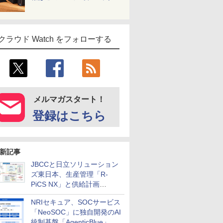
クラウド Watch をフォローする
メルマガスタート！
登録はこちら
新記事
JBCCと日立ソリューション
ズ東日本、生産管理「R-
PiCS NX」と供給計画
「scSQUARE ISP」の連携サ
NRIセキュア、SOCサービス
ービスを提供開始
「NeoSOC」に独自開発のAI
統制基盤「AgenticBlue」を