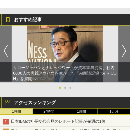
おすすめ記事
リコージャパンとナレッジワークが資本業務提携、社内
6000人の実践ノウハウを生かした「AI商談記録 for RICO
H」を展開へ
●
●
●
アクセスランキング
1時間
24時間
1週間
1カ月
日本IBMの社長交代会見のレポート記事が先週の1位