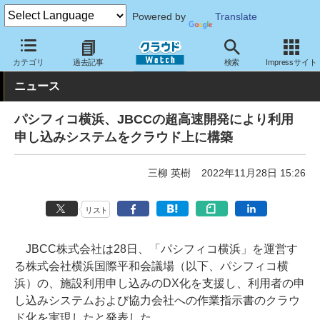
Powered by
Translate
クラウド Watch
トピック
導入事例
カテゴリ
過去記事
検索
Impressサイト
ニュース
パシフィコ横浜、JBCCの超高速開発により利用
申し込みシステムをクラウド上に構築
三柳 英樹
2022年11月28日 15:26
リスト
JBCC株式会社は28日、「パシフィコ横浜」を運営す
る株式会社横浜国際平和会議場（以下、パシフィコ横
浜）の、施設利用申し込みのDX化を支援し、利用者の申
し込みシステムおよび協力会社への作業指示書のクラウ
ド化を実現したと発表した。