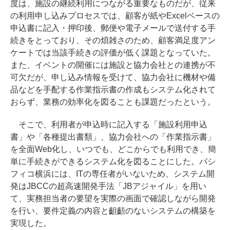
度は、施設の継続利用につながる重要なものだが、従来
の利用申し込みプロセスでは、顧客が紙やExcelベースの
申込書に記入・押印後、郵便や電子メールで送付する手
続きをとっており、その煩雑さのため、顧客満足度アン
ケートでは当該手続きの評価が低く課題となっていた。
また、イベントの開催には施設と協力会社との連携が不
可欠だが、申し込み情報を受けて、協力会社に機材や備
品などを手配する作業指示書の作成もシステム化されて
おらず、業務の効率化を図ることも課題だったという。
そこで、利用者が申込時に記入する「施設利用申込
書」や「各種提出書類」、協力会社への「作業指示書」
を全面Web化し、いつでも、どこからでも利用でき、簡
単に手続きができるシステム化を図ることにした。パシ
フィコ横浜には、ITの専任者がいないため、システム開
発はJBCCの超高速開発手法「JBアジャイル」を用い
て、実務担当者の要望を実際の画面で確認しながら開発
を行い、要件定義の内容と齟齬のないシステムの構築を
実現した。