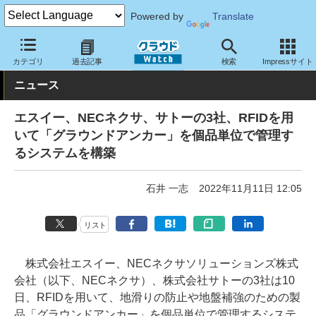
Powered by
Translate
クラウド Watch
トピック
協業・提携
国内
カテゴリ
過去記事
検索
Impressサイト
ニュース
エスイー、NECネクサ、サトーの3社、RFIDを用
いて「グラウンドアンカー」を個品単位で管理す
るシステムを構築
石井 一志
2022年11月11日 12:05
リスト
株式会社エスイー、NECネクサソリューションズ株式
会社（以下、NECネクサ）、株式会社サトーの3社は10
日、RFIDを用いて、地滑りの防止や地盤補強のための製
品「グラウンドアンカー」を個品単位で管理するシステ