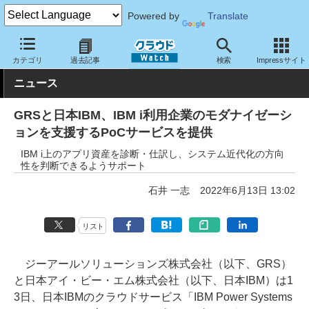
Powered by
Translate
クラウド Watch
サービス・ソフト
サービス
分析
カテゴリ
過去記事
検索
Impressサイト
ニュース
GRSと日本IBM、IBM i利用企業のモダナイゼーシ
ョンを支援するPoCサービスを提供
IBM i上のアプリ資産を診断・仕訳し、システム近代化の方向
性を判断できるようサポート
石井 一志
2022年6月13日 13:02
リスト
ジーアールソリューションズ株式会社（以下、GRS）
と日本アイ・ビー・エム株式会社（以下、日本IBM）は1
3日、日本IBMのクラウドサービス「IBM Power Systems