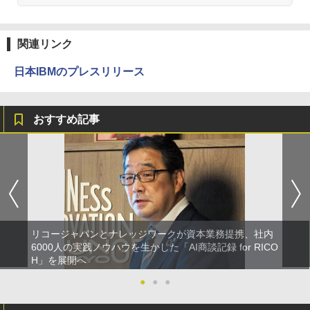
関連リンク
日本IBMのプレスリリース
おすすめ記事
リコージャパンとナレッジワークが資本業務提携、社内
6000人の実践ノウハウを生かした「AI商談記録 for RICO
H」を展開へ
●
●
●