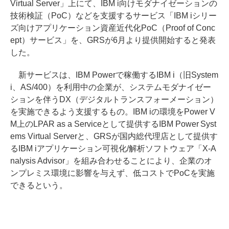
Virtual Server」上にて、IBM i向けモダナイゼーションの
技術検証（PoC）などを支援するサービス「IBM iシリー
ズ向けアプリケーション資産近代化PoC（Proof of Conc
ept）サービス」を、GRSが6月より提供開始すると発表
した。
新サービスは、IBM Powerで稼働するIBM i（旧System
i、AS/400）を利用中の企業が、システムモダナイゼー
ションを伴うDX（デジタルトランスフォーメーション）
を実施できるよう支援するもの。IBM iの環境をPower V
M上のLPAR as a Serviceとして提供するIBM Power Syst
ems Virtual Serverと、GRSが国内総代理店として提供す
るIBM iアプリケーション可視化/解析ソフトウェア「X-A
nalysis Advisor」を組み合わせることにより、企業のオ
ンプレミス環境に影響を与えず、低コストでPoCを実施
できるという。