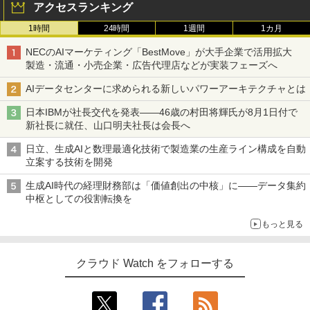
アクセスランキング
1時間
24時間
1週間
1カ月
NECのAIマーケティング「BestMove」が大手企業で活用拡大
製造・流通・小売企業・広告代理店などが実装フェーズへ
AIデータセンターに求められる新しいパワーアーキテクチャとは
日本IBMが社長交代を発表――46歳の村田将輝氏が8月1日付で
新社長に就任、山口明夫社長は会長へ
日立、生成AIと数理最適化技術で製造業の生産ライン構成を自動
立案する技術を開発
生成AI時代の経理財務部は「価値創出の中核」に――データ集約
中枢としての役割転換を
もっと見る
クラウド Watch をフォローする