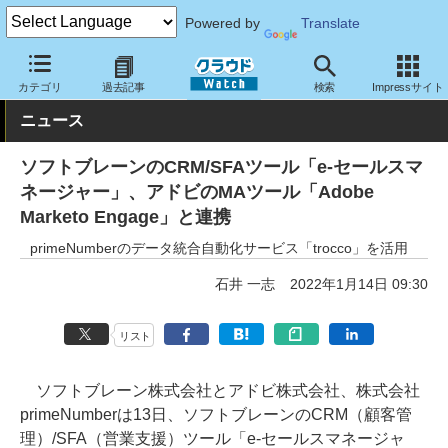
Powered by
Translate
クラウド Watch
トピック
協業・提携
国内
カテゴリ
過去記事
検索
Impressサイト
ニュース
ソフトブレーンのCRM/SFAツール「e-セールスマ
ネージャー」、アドビのMAツール「Adobe
Marketo Engage」と連携
primeNumberのデータ統合自動化サービス「trocco」を活用
石井 一志
2022年1月14日 09:30
リスト
ソフトブレーン株式会社とアドビ株式会社、株式会社
primeNumberは13日、ソフトブレーンのCRM（顧客管
理）/SFA（営業支援）ツール「e-セールスマネージャ