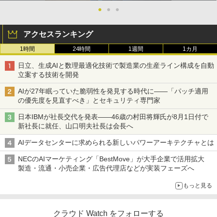
●
●
●
アクセスランキング
1時間
24時間
1週間
1カ月
日立、生成AIと数理最適化技術で製造業の生産ライン構成を自動
立案する技術を開発
AIが27年眠っていた脆弱性を発見する時代に――「パッチ適用
の優先度を見直すべき」とセキュリティ専門家
日本IBMが社長交代を発表――46歳の村田将輝氏が8月1日付で
新社長に就任、山口明夫社長は会長へ
AIデータセンターに求められる新しいパワーアーキテクチャとは
NECのAIマーケティング「BestMove」が大手企業で活用拡大
製造・流通・小売企業・広告代理店などが実装フェーズへ
もっと見る
クラウド Watch をフォローする