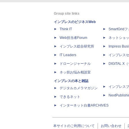
Group site links
インプレスのビジネスWeb
Think IT
SmartGri
Web担当者Forum
ネットショ
インプレス総合研究所
Impress Busi
IT Leaders
インプレス
ドローンジャーナル
DIGITAL
ネッ担お悩み相談室
インプレスの本と雑誌
インプレス
デジタルカメラマガジン
NextPublish
できるネット
インターネット白書ARCHIVES
本サイトのご利用について
お問い合わせ