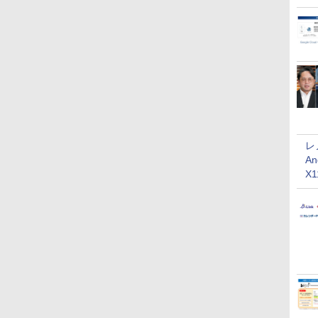
レ
An
X