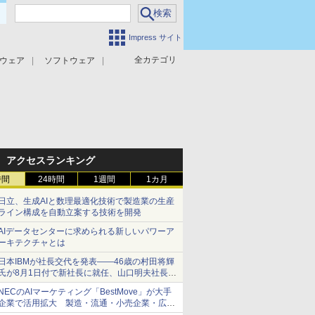
Impress サイト
全カテゴリ
ウェア
ソフトウェア
攻撃対策
マルウェア対策
アクセスランキング
時間
24時間
1週間
1カ月
日立、生成AIと数理最適化技術で製造業の生産
ライン構成を自動立案する技術を開発
AIデータセンターに求められる新しいパワーア
ーキテクチャとは
日本IBMが社長交代を発表――46歳の村田将輝
氏が8月1日付で新社長に就任、山口明夫社長は
会長へ
NECのAIマーケティング「BestMove」が大手
企業で活用拡大 製造・流通・小売企業・広告
代理店などが実装フェーズへ