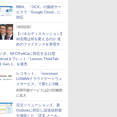
企業・広告代理店などが実装
BBIX、「OCX」の接続サー
フェーズへ
ビスで「Google Cloud」に
対応
イベント
【パネルディスカッション】
AI活用は何を変えるのか 攻
めのファイナンスを実現する
業務設計とマインドセット変
ノボ、NFC/FeliCaに対応する11型
革
droidタブレット「Lenovo ThinkTab
11 Gen 1」を発売
レコモット、「moconavi
LGWANクラウドゲートウェ
イサービス」で新たに5種類
のサービスと連携開始
利用可能サービスは計102種類
に拡大
日立ソリューションズ、新
Outlookに対応し誤送信対策
を強化した「活文 メール誤