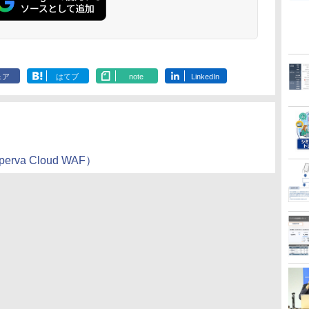
ェア
はてブ
note
LinkedIn
a Cloud WAF）