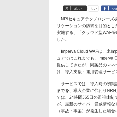
ポスト
リスト
シ
NRIセキュアテクノロジーズ株
リケーションの防御を目的とした「I
実施する、「クラウド型WAF管理サ
した。
Imperva Cloud WAFは、
ュアではこれまでも、Imperva
提供してきたが、同製品のマネ
け、導入支援・運用管理サービ
サービスでは、導入時の初期設
までを、導入企業に代わりNR
ては、24時間365日の監視体
が、最新のサイバー脅威情報な
（事故・事案）が発生した場合