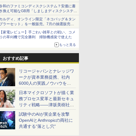
令和のファミコンディスクシステム？安価に書
き換え可能なGB用「しましまディスクシステ
ム」
カルディ、オンライン限定「ネコバッグ＆タン
ブラーセット」を一般販売。7月の抽選販売の
当選無効分
【家電レビュー】手ごわい雑草との戦い、コメ
リの草刈機で完全勝利 掃除機感覚で使えた
もっと見る
おすすめ記事
リコージャパンとナレッジワ
ークが資本業務提携、社内
6000人の実践ノウハウを生
かした「AI商談記録 for
日本マイクロソフトが描く業
RICOH」を展開へ
務プロセス変革と最新セキュ
リティ戦略――津坂美樹社長
が2027年度戦略を説明
試験中のAIが実企業を攻撃
OpenAIとAnthropicの両社に
共通する“落とし穴”