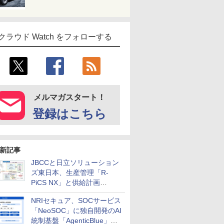
クラウド Watch をフォローする
メルマガスタート！
登録はこちら
新記事
JBCCと日立ソリューション
ズ東日本、生産管理「R-
PiCS NX」と供給計画
「scSQUARE ISP」の連携サ
NRIセキュア、SOCサービス
ービスを提供開始
「NeoSOC」に独自開発のAI
統制基盤「AgenticBlue」を