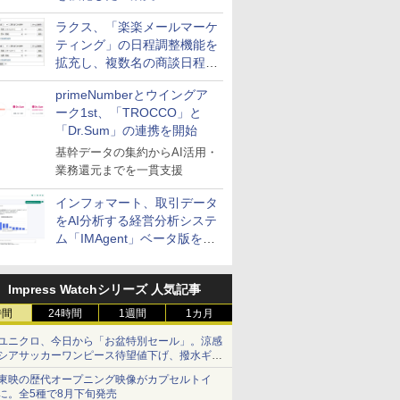
送信防止アドインサービス」
ラクス、「楽楽メールマーケ
を提供
ティング」の日程調整機能を
拡充し、複数名の商談日程調
整を効率化
primeNumberとウイングア
ーク1st、「TROCCO」と
「Dr.Sum」の連携を開始
基幹データの集約からAI活用・
業務還元までを一貫支援
インフォマート、取引データ
をAI分析する経営分析システ
ム「IMAgent」ベータ版を提
供
Impress Watchシリーズ 人気記事
時間
24時間
1週間
1カ月
ユニクロ、今日から「お盆特別セール」。涼感
シアサッカーワンピース待望値下げ、撥水ギア
ショーツは1990円に
東映の歴代オープニング映像がカプセルトイ
に。全5種で8月下旬発売