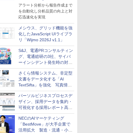
導入
アラート分析から報告作成まで
を自動化し分析品質の向上と対
応迅速化を実現
メシウス、グリッド機能を強
化したJavaScript UIライブラ
リ「Wijmo 2026J v1.1」
S&J、電通PRコンサルティン
グ、電通総研の3社、サイバ
ーインシデント発生時の対応
と危機管理広報を一体的に訓
さくら情報システム、非定型
練するプログラムを提供
文書をデータ化する「AI
TextSifta」を強化 写真情報
のデータ化などに対応
パーソルビジネスプロセスデ
ザイン、採用データを集約・
可視化する採用レポート高速
化サービスを提供
NECのAIマーケティング
「BestMove」が大手企業で
活用拡大 製造・流通・小売