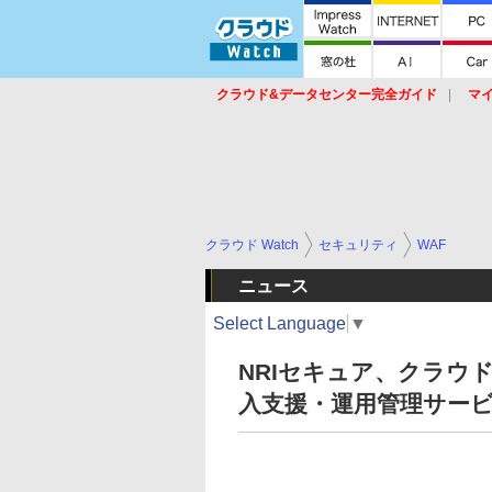
クラウド&データセンター完全ガイド
マ
サービス
セキュリティ
ネットワーク
スイッチ
ルータ
導入事例
イベ
クラウド Watch
セキュリティ
WAF
ニュース
Select Language
▼
NRIセキュア、クラウド型W
入支援・運用管理サー