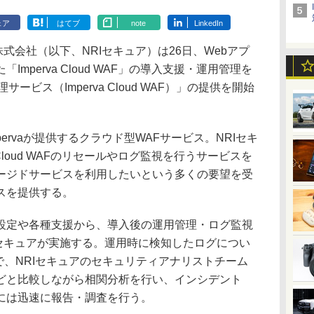
ェア
はてブ
note
LinkedIn
式会社（以下、NRIセキュア）は26日、Webアプ
mperva Cloud WAF」の導入支援・運用管理を
ービス（Imperva Cloud WAF）」の提供を開始
米Impervaが提供するクラウド型WAFサービス。NRIセキ
 Cloud WAFのリセールやログ監視を行うサービスを
ージドサービスを利用したいという多くの要望を受
スを提供する。
定や各種支援から、導入後の運用管理・ログ監視
Iセキュアが実施する。運用時に検知したログについ
制で、NRIセキュアのセキュリティアナリストチーム
どと比較しながら相関分析を行い、インシデント
には迅速に報告・調査を行う。