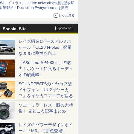
IWI、イスラエルillusive networksの標的型攻撃
対策製品「Deception Everywhere」を販売
もっと見る
Special Site
レイズ鍛造1ピースアルミホ
イール「CE28 N-plus」軽量
なままに剛性を向上
「A&ultima SP4000T」の魅
力！ポケットに入るオーディ
オの醍醐味
SOUNDPEATSのイヤカフ型
イヤフォン「UU2イヤーカ
フ」をイヤカフマニアが語る
ソニーミラーレス一眼の大特
集！ 見どころ記事まとめ
レイズのパワーデザインホイ
ール「M6」に新色登場!!