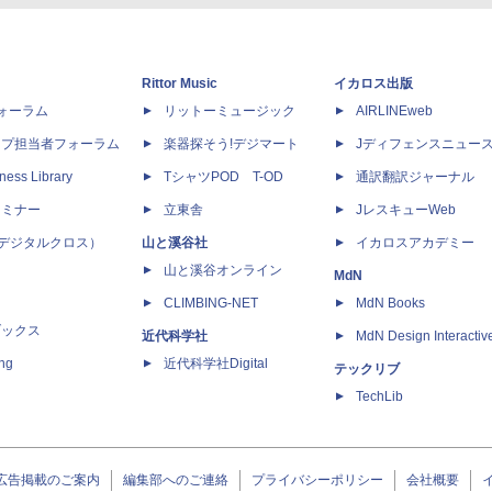
Rittor Music
イカロス出版
dフォーラム
リットーミュージック
AIRLINEweb
ップ担当者フォーラム
楽器探そう!デジマート
Jディフェンスニュー
ness Library
TシャツPOD T-OD
通訳翻訳ジャーナル
セミナー
立東舎
JレスキューWeb
 X（デジタルクロス）
山と溪谷社
イカロスアカデミー
山と溪谷オンライン
MdN
CLIMBING-NET
MdN Books
ブックス
近代科学社
MdN Design Interactiv
ing
近代科学社Digital
テックリブ
TechLib
広告掲載のご案内
編集部へのご連絡
プライバシーポリシー
会社概要