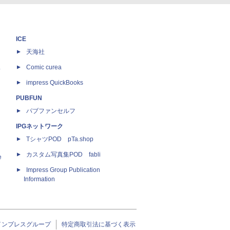
ICE
天海社
ス
Comic curea
impress QuickBooks
PUBFUN
パブファンセルフ
IPGネットワーク
TシャツPOD pTa.shop
カスタム写真集POD fabli
e
Impress Group Publication
Information
インプレスグループ
特定商取引法に基づく表示