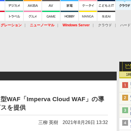
イグレーション
ニューノーマル
Windows Server
クラウド
ハード
トピック
ストレージ（HW）
オープンソース
SaaS
標的型
ント
1
AF「Imperva Cloud WAF」の導
ビスを提供
三柳 英樹
2021年8月26日 13:32