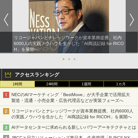
リコージャパンとナレッジワークが資本業務提携、社内
6000人の実践ノウハウを生かした「AI商談記録 for RICO
H」を展開へ
●
●
●
アクセスランキング
1時間
24時間
1週間
1カ月
NECのAIマーケティング「BestMove」が大手企業で活用拡大
製造・流通・小売企業・広告代理店などが実装フェーズへ
リコージャパンとナレッジワークが資本業務提携、社内6000人
の実践ノウハウを生かした「AI商談記録 for RICOH」を展開へ
AIデータセンターに求められる新しいパワーアーキテクチャとは
JBCCと日立ソリューションズ東日本、生産管理「R-PiCS NX」