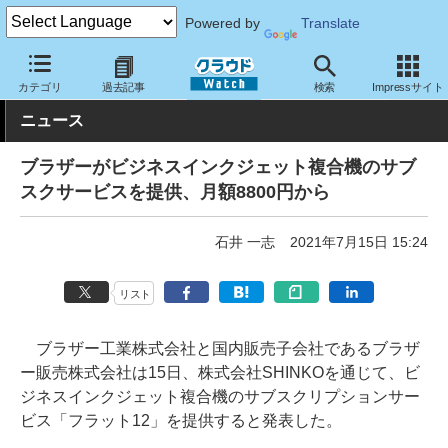
Powered by
Translate
クラウド Watch
サービス・ソフト
サービス
その他
カテゴリ
過去記事
検索
Impressサイト
ニュース
ブラザーがビジネスインクジェット複合機のサブ
スクサービスを提供、月額8800円から
石井 一志
2021年7月15日 15:24
リスト
ブラザー工業株式会社と国内販売子会社であるブラザ
ー販売株式会社は15日、株式会社SHINKOを通じて、ビ
ジネスインクジェット複合機のサブスクリプションサー
ビス「フラット12」を提供すると発表した。