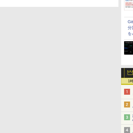
G
分
を
1