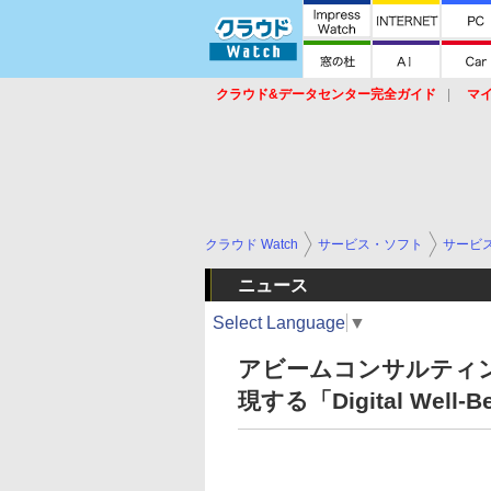
クラウド&データセンター完全ガイド
マ
サービス
セキュリティ
ネットワーク
スイッチ
ルータ
導入事例
イベ
クラウド Watch
サービス・ソフト
サービ
ニュース
Select Language
▼
アビームコンサルティ
現する「Digital Well-