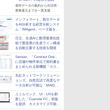
基幹データの集約からAI活用・
業務還元までを一貫支援
インフォマート、取引データ
をAI分析する経営分析システ
ム「IMAgent」ベータ版を提
供
日立、生成AIと数理最適化技
術で製造業の生産ライン構成
を自動立案する技術を開発
Sansan、「Contract One」
に店舗や物件単位で契約書を
まとめられる新機能「カスタ
ム契約ツリー」を追加
丸紅ネットワークソリューシ
ョンズ、自然言語で高度なデ
ータ分析が可能な「MAIDOA
AI ASSIST」を9月より提供
ユミルリンク、UI・UXを刷
新した「Cuenote FC」新版
を提供 カスタマイズ可能な
ダッシュボード画面を搭載