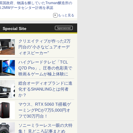
英国政府、物議を醸していたTruman醸造所の
5.2MWデータセンター計画を承認
もっと見る
Special Site
クリエイティブが作った2万
円台の“小さなピュアオーデ
ィオスピーカー”
ハイグレードテレビ「TCL
Q7D Pro」。圧巻の色彩美で
映画＆ゲームが極上体験に
総合オーディオブランドに進
化するSHANLINGとは何者
か？
マウス、RTX 5060 Ti搭載ゲ
ーミングPCが7万5,000円オ
フで30万円台！
ソニーミラーレス一眼の大特
集！ 見どころ記事まとめ