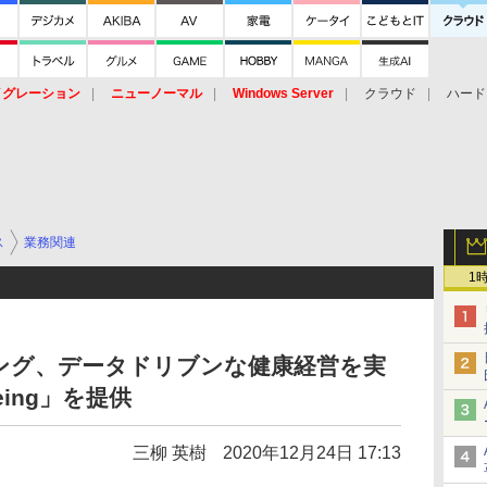
イグレーション
ニューノーマル
Windows Server
クラウド
ハード
トピック
ストレージ（HW）
オープンソース
SaaS
標的型
ント
ス
業務関連
1
ング、データドリブンな健康経営を実
Being」を提供
三柳 英樹
2020年12月24日 17:13