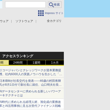
Impress サイト
全カテゴリ
ウェア
ソフトウェア
攻撃対策
マルウェア対策
アクセスランキング
時間
24時間
1週間
1カ月
リコージャパンとナレッジワークが資本業務提
携、社内6000人の実践ノウハウを生かした「AI
商談記録 for RICOH」を展開へ
日本IBMが社長交代を発表――46歳の村田将輝
氏が8月1日付で新社長に就任、山口明夫社長は
会長へ
AIデータセンターに求められる新しいパワーア
ーキテクチャとは
AI時代に求められる経理人材、旭化成の業務改
革とAI活用事例に見る次世代ファイナンス戦略