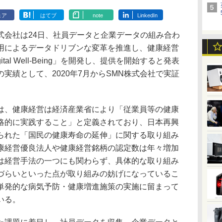
ェア
はてブ
note
LinkedIn
会社は24日、社員データと企業データの組み合わ
用によるデータドリブンな変革を推進し、健康経営
al Well-Being」を開発し、提供を開始すると発表
実績として、2020年7月からSMN株式会社で実証
、健康経営は経済産業省により「従業員等の健康
略的に実践すること」と定義されており、日本再興
られた「国民の健康寿命の延伸」に関する取り組み
康経営優良法人や健康経営銘柄の認定数は年々増加
は経営手法の一つにも関わらず、具体的な取り組み
づらいといった点が取り組みの妨げになっているこ
単発的な病気予防・健康増進施策の実施に留まって
いる。