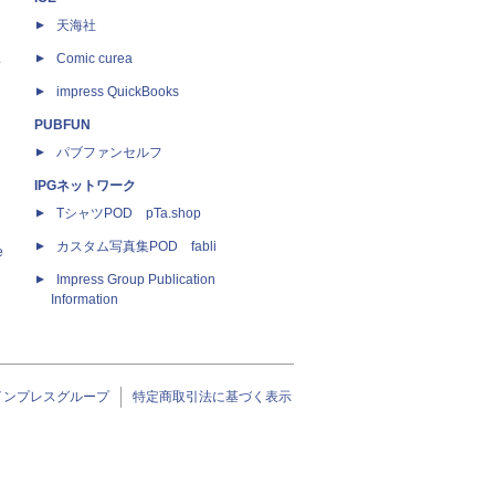
天海社
ス
Comic curea
impress QuickBooks
PUBFUN
パブファンセルフ
IPGネットワーク
TシャツPOD pTa.shop
カスタム写真集POD fabli
e
Impress Group Publication
Information
インプレスグループ
特定商取引法に基づく表示