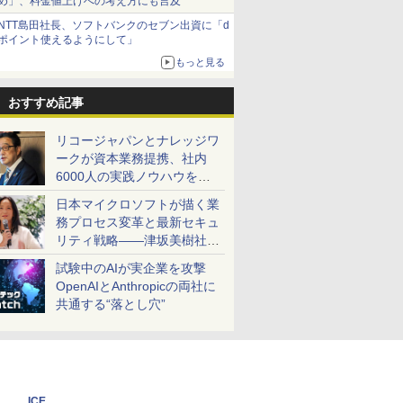
め」、料金値上げへの考え方にも言及
NTT島田社長、ソフトバンクのセブン出資に「d
ポイント使えるようにして」
もっと見る
おすすめ記事
リコージャパンとナレッジワ
ークが資本業務提携、社内
6000人の実践ノウハウを生
かした「AI商談記録 for
日本マイクロソフトが描く業
RICOH」を展開へ
務プロセス変革と最新セキュ
リティ戦略――津坂美樹社長
が2027年度戦略を説明
試験中のAIが実企業を攻撃
OpenAIとAnthropicの両社に
共通する“落とし穴”
ICE