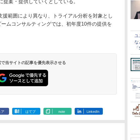
象に提案・提供していくとしている。
援範囲により異なり、トライアル分析を対象とし
ビームコンサルティングでは、初年度10件の提供を
ユ
な
「S
に
 検索で当サイトの記事を優先表示させる
ェア
はてブ
note
LinkedIn