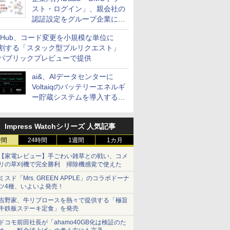
スト・ログイン」、親会社の
認証設定をグループ企業に展
開できる新機能を提供
itHub、コード変更を小規模な単位に
割する「スタック型プルリクエスト」
パブリックプレビューで提供
ai&、AIデータセンターに
Voltaiqのバッテリーエネルギ
ー貯蔵システムを導入する計
画を発表
Impress Watchシリーズ 人気記事
時間
24時間
1週間
1カ月
【家電レビュー】手ごわい雑草との戦い、コメ
リの草刈機で完全勝利 掃除機感覚で使えた
ミスド「Mrs. GREEN APPLE」のコラボドーナ
ツ4種、いよいよ発売！
吉野家、牛リブロースを熱々で提供する「極旨
牛鉄板ステーキ定食」を発売
ドコモ前田社長が「ahamo40GB化は検証のた