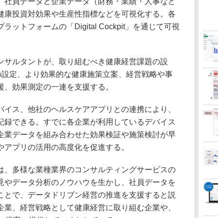
社員データと企業データ（財務・業績・人事など
健康投資対効果や生産性指標などを可視化する。各
トフォームの「Digital Cockpit」を通じて可視
サルタントが、取り組むべき健康経営課題の設
Iの設定、より効果的な健康施策立案、経営戦略や事
援、効果測定の一連を支援する。
イス、他社のヘルスケアアプリとの連携により、
記録できる。すでに各企業が利用しているデバイス
企業データを組み合わせた効果検証や施策検討が早
やアプリの活用の高度化を促進する。
、多様な業種業界のコンサルティングサービスの
見やデータ分析のノウハウを生かし、社員データを
ことで、データドリブン経営の推進を支援すると説
企業、経営戦略として健康経営に取り組む企業や、