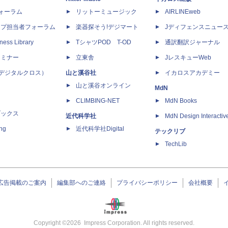
dフォーラム
リットーミュージック
AIRLINEweb
ップ担当者フォーラム
楽器探そう!デジマート
Jディフェンスニュー
ness Library
TシャツPOD T-OD
通訳翻訳ジャーナル
セミナー
立東舎
JレスキューWeb
 X（デジタルクロス）
山と溪谷社
イカロスアカデミー
山と溪谷オンライン
MdN
CLIMBING-NET
MdN Books
ブックス
近代科学社
MdN Design Interactiv
ing
近代科学社Digital
テックリブ
TechLib
広告掲載のご案内
編集部へのご連絡
プライバシーポリシー
会社概要
Copyright ©
2026
Impress Corporation. All rights reserved.