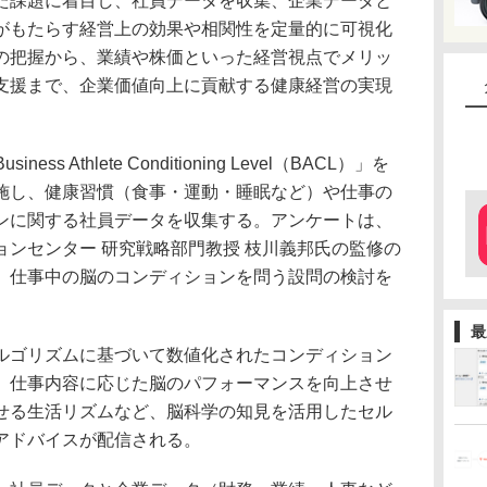
課題に着目し、社員データを収集、企業データと
がもたらす経営上の効果や相関性を定量的に可視化
の把握から、業績や株価といった経営視点でメリッ
支援まで、企業価値向上に貢献する健康経営の実現
 Athlete Conditioning Level（BACL）」を
施し、健康習慣（食事・運動・睡眠など）や仕事の
ンに関する社員データを収集する。アンケートは、
ンセンター 研究戦略部門教授 枝川義邦氏の監修の
、仕事中の脳のコンディションを問う設問の検討を
最
ゴリズムに基づいて数値化されたコンディション
、仕事内容に応じた脳のパフォーマンスを向上させ
せる生活リズムなど、脳科学の知見を活用したセル
アドバイスが配信される。