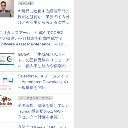
イベント
AI時代に進化する経理部門の
役割とは何か 業務のすみ分
けとAI活用から考える次世代
ファイナンス戦略
ニリタエスアール、生成AIでCOBOL
どの資産から仕様書を自動生成する
oftware Asset Maintenance」を10月
発売
GUGA、「生成AIパスポー
ト」の団体受験をリニューア
ル 個人申し込みや個別の支
払いなどに対応
Salesforce、AIチームメイト
「Agentforce Coworker」の
一般提供を開始
データセンターカフェ
英国政府、物議を醸していた
Truman醸造所の5.2MWデー
タセンター計画を承認
企業向けIDaaS「GMOトラ