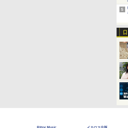
Rittor Music
イカロス出版