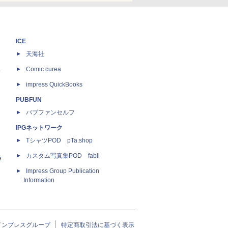
ICE
天海社
ス
Comic curea
impress QuickBooks
PUBFUN
パブファンセルフ
IPGネットワーク
TシャツPOD pTa.shop
カスタム写真集POD fabli
e
Impress Group Publication
Information
インプレスグループ
特定商取引法に基づく表示