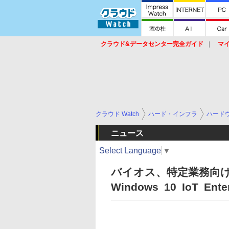
クラウド&データセンター完全ガイド
マ
サービス
セキュリティ
ネットワーク
スイッチ
ルータ
導入事例
イベ
クラウド Watch
ハード・インフラ
ハード
ニュース
Select Language
▼
バイオス、特定業務向
Windows 10 IoT 