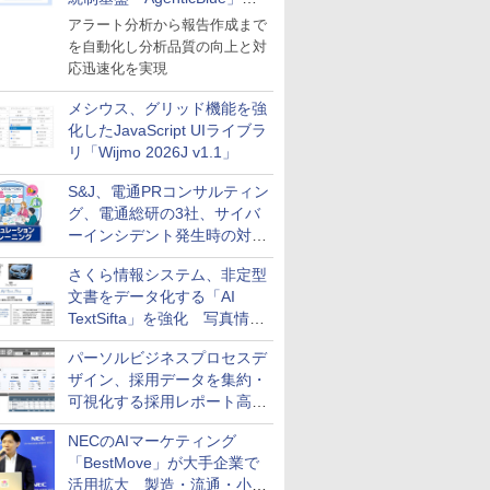
導入
アラート分析から報告作成まで
を自動化し分析品質の向上と対
応迅速化を実現
メシウス、グリッド機能を強
化したJavaScript UIライブラ
リ「Wijmo 2026J v1.1」
S&J、電通PRコンサルティン
グ、電通総研の3社、サイバ
ーインシデント発生時の対応
と危機管理広報を一体的に訓
さくら情報システム、非定型
練するプログラムを提供
文書をデータ化する「AI
TextSifta」を強化 写真情報
のデータ化などに対応
パーソルビジネスプロセスデ
ザイン、採用データを集約・
可視化する採用レポート高速
化サービスを提供
NECのAIマーケティング
「BestMove」が大手企業で
活用拡大 製造・流通・小売