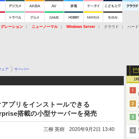
イグレーション
ニューノーマル
Windows Server
クラウド
ハード
トピック
ストレージ（HW）
オープンソース
SaaS
標的型
ント
ウェア
サーバー
1
けアプリをインストールできる
Enterprise搭載の小型サーバーを発売
三柳 英樹
2020年9月2日 13:40