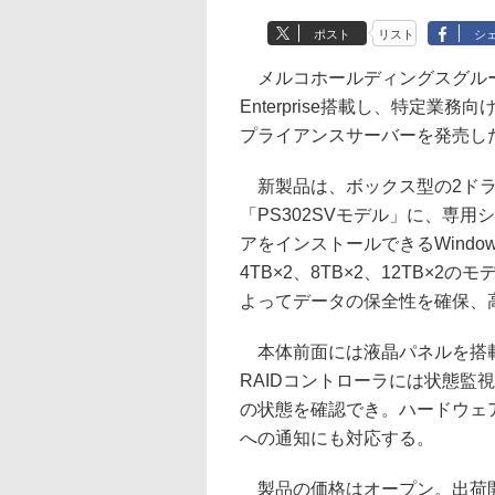
ポスト
リスト
シ
メルコホールディングスグループの
Enterprise搭載し、特定
プライアンスサーバーを発売し
新製品は、ボックス型の2ドラ
「PS302SVモデル」に、専
アをインストールできるWindows 1
4TB×2、8TB×2、12TB×
よってデータの保全性を確保、
本体前面には液晶パネルを搭載
RAIDコントローラには状態監
の状態を確認でき。ハードウェ
への通知にも対応する。
製品の価格はオープン。出荷開