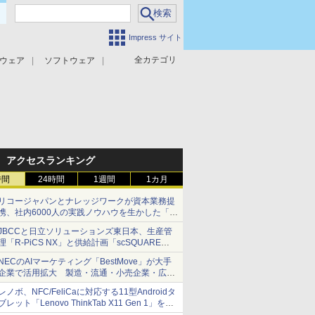
Impress サイト
全カテゴリ
ウェア
ソフトウェア
攻撃対策
マルウェア対策
アクセスランキング
時間
24時間
1週間
1カ月
リコージャパンとナレッジワークが資本業務提
携、社内6000人の実践ノウハウを生かした「AI
商談記録 for RICOH」を展開へ
JBCCと日立ソリューションズ東日本、生産管
理「R-PiCS NX」と供給計画「scSQUARE
ISP」の連携サービスを提供開始
NECのAIマーケティング「BestMove」が大手
企業で活用拡大 製造・流通・小売企業・広告
代理店などが実装フェーズへ
レノボ、NFC/FeliCaに対応する11型Androidタ
ブレット「Lenovo ThinkTab X11 Gen 1」を発
売