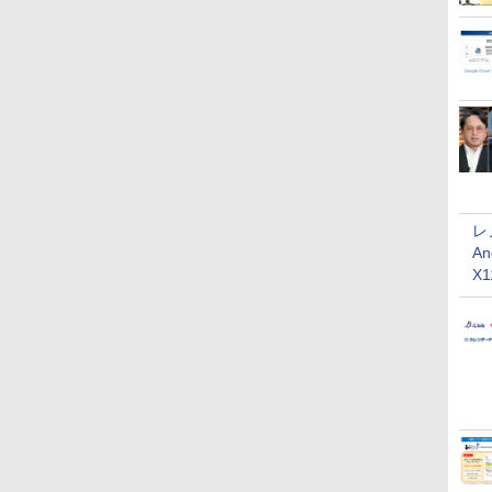
レ
An
X