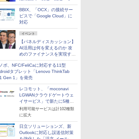
企業・広告代理店などが実装
BBIX、「OCX」の接続サー
フェーズへ
ビスで「Google Cloud」に
対応
イベント
【パネルディスカッション】
AI活用は何を変えるのか 攻
めのファイナンスを実現する
業務設計とマインドセット変
ノボ、NFC/FeliCaに対応する11型
革
droidタブレット「Lenovo ThinkTab
11 Gen 1」を発売
レコモット、「moconavi
LGWANクラウドゲートウェ
イサービス」で新たに5種類
のサービスと連携開始
利用可能サービスは計102種類
に拡大
日立ソリューションズ、新
Outlookに対応し誤送信対策
を強化した「活文 メール誤