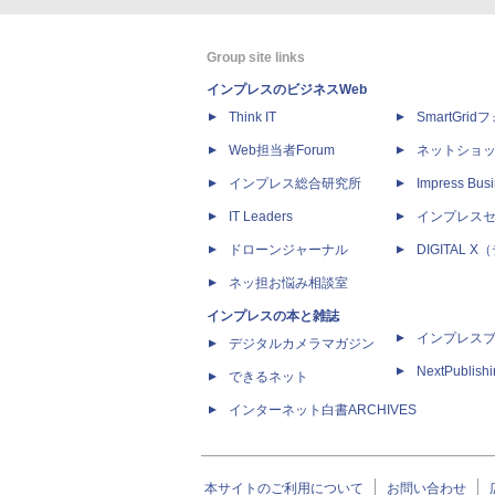
Group site links
インプレスのビジネスWeb
Think IT
SmartGri
Web担当者Forum
ネットショ
インプレス総合研究所
Impress Busi
IT Leaders
インプレス
ドローンジャーナル
DIGITAL
ネッ担お悩み相談室
インプレスの本と雑誌
インプレス
デジタルカメラマガジン
NextPublish
できるネット
インターネット白書ARCHIVES
本サイトのご利用について
お問い合わせ