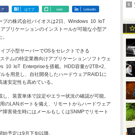
ェア
はてブ
note
LinkedIn
株式会社バイオスは2日、Windows 10 IoT
業務向けアプリケーションのインストールが可能な小型ア
た。
イブ小型サーバーでOSをセレクトできる
用システムの特定業務向けアプリケーションソフトウェ
0 IoT Enterpriseを搭載。HDD容量が2TB×2、
2のモデルを用意し、自社開発したハードウェアRAID1に
高速安定性も高めている。
し、装置単体で設定やエラー状況の確認が可能。
視用のLANポートを備え、リモートからハードウェア
ア障害発生時にはメールもしくはSNMPでリモート
始予定は9月下旬以降。