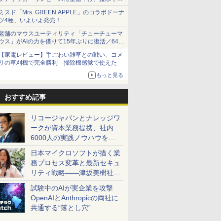
ショーツは1990円に
ミスド「Mrs. GREEN APPLE」のコラボドーナ
ツ4種、いよいよ発売！
老舗のマウスユーティリティ「チューチューマ
ウス」がAIの力を借りて15年ぶりに復活／64bit
化、Windows 10/11、「Chrome」も走り回
【家電レビュー】手ごわい雑草との戦い、コメ
る。復活記念で2026年末まで500円
リの草刈機で完全勝利 掃除機感覚で使えた
もっと見る
おすすめ記事
リコージャパンとナレッジワ
ークが資本業務提携、社内
6000人の実践ノウハウを生
かした「AI商談記録 for
日本マイクロソフトが描く業
RICOH」を展開へ
務プロセス変革と最新セキュ
リティ戦略――津坂美樹社長
が2027年度戦略を説明
試験中のAIが実企業を攻撃
OpenAIとAnthropicの両社に
共通する“落とし穴”