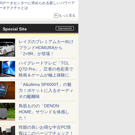
AIデータセンターに求められる新しいパワーア
ーキテクチャとは
もっと見る
Special Site
レイズのプレミアムカー向け
ブランドHOMURAから
「2×9R」が登場！
ハイグレードテレビ「TCL
Q7D Pro」。圧巻の色彩美で
映画＆ゲームが極上体験に
「A&ultima SP4000T」の魅
力！ポケットに入るオーディ
オの醍醐味
鳥肌ものの「DENON
HOME」サウンドを体感し
た！
性能の良いお得な中古PC情
報はこのページでチェック！