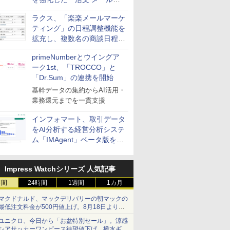
送信防止アドインサービス」
ラクス、「楽楽メールマーケ
を提供
ティング」の日程調整機能を
拡充し、複数名の商談日程調
整を効率化
primeNumberとウイングア
ーク1st、「TROCCO」と
「Dr.Sum」の連携を開始
基幹データの集約からAI活用・
業務還元までを一貫支援
インフォマート、取引データ
をAI分析する経営分析システ
ム「IMAgent」ベータ版を提
供
Impress Watchシリーズ 人気記事
時間
24時間
1週間
1カ月
マクドナルド、マックデリバリーの朝マックの
最低注文料金が500円値上げ。8月18日より
1,500円から受付
ユニクロ、今日から「お盆特別セール」。涼感
シアサッカーワンピース待望値下げ、撥水ギア