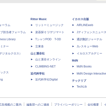
Rittor Music
イカロス出版
dフォーラム
リットーミュージック
AIRLINEweb
ップ担当者フォーラム
楽器探そう!デジマート
Jディフェンスニュー
ness Library
TシャツPOD T-OD
通訳翻訳ジャーナル
セミナー
立東舎
JレスキューWeb
 X（デジタルクロス）
山と溪谷社
イカロスアカデミー
山と溪谷オンライン
MdN
CLIMBING-NET
MdN Books
ブックス
近代科学社
MdN Design Interactiv
ing
近代科学社Digital
テックリブ
TechLib
広告掲載のご案内
編集部へのご連絡
プライバシーポリシー
会社概要