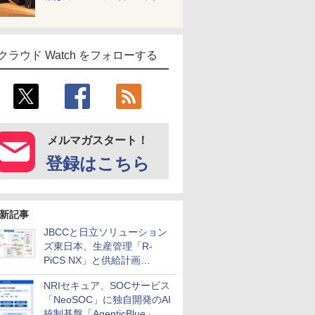
クラウド Watch をフォローする
メルマガスタート！
登録はこちら
新記事
JBCCと日立ソリューション
ズ東日本、生産管理「R-
PiCS NX」と供給計画
「scSQUARE ISP」の連携サ
NRIセキュア、SOCサービス
ービスを提供開始
「NeoSOC」に独自開発のAI
統制基盤「AgenticBlue」を