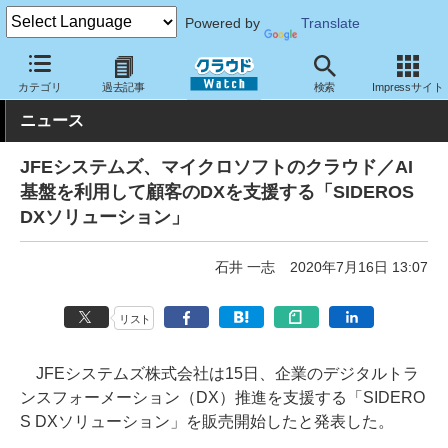
Powered by
Translate
クラウド Watch
サービス・ソフト
サービス
導入支援
カテゴリ
過去記事
検索
Impressサイト
ニュース
JFEシステムズ、マイクロソフトのクラウド／AI
基盤を利用して顧客のDXを支援する「SIDEROS
DXソリューション」
石井 一志
2020年7月16日 13:07
リスト
JFEシステムズ株式会社は15日、企業のデジタルトラ
ンスフォーメーション（DX）推進を支援する「SIDERO
S DXソリューション」を販売開始したと発表した。