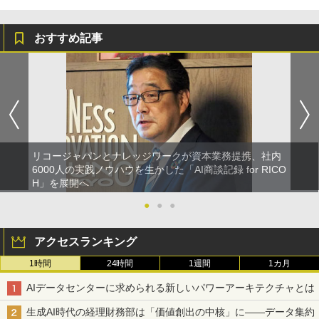
おすすめ記事
リコージャパンとナレッジワークが資本業務提携、社内
6000人の実践ノウハウを生かした「AI商談記録 for RICO
H」を展開へ
●
●
●
アクセスランキング
1時間
24時間
1週間
1カ月
AIデータセンターに求められる新しいパワーアーキテクチャとは
生成AI時代の経理財務部は「価値創出の中核」に――データ集約