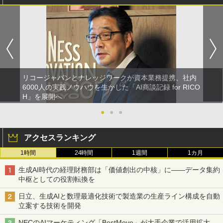
リコージャパンとナレッジワークが資本業務提携、社内
6000人の実践ノウハウを生かした「AI商談記録 for RICO
H」を展開へ
●
●
●
アクセスランキング
1時間
24時間
1週間
1カ月
生成AI時代の経理財務部は「価値創出の中核」に――データ集約
中枢としての役割転換を
日立、生成AIと数理最適化技術で製造業の生産ライン構成を自動
立案する技術を開発
NECのAIマーケティング「BestMove」が大手企業で活用拡大