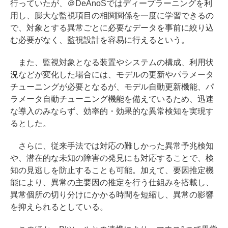
行っていたが、＠DeAnoSではディープラーニングを利
用し、膨大な監視項目の相関関係を一度に学習できるの
で、対象とする異常ごとに必要なデータを事前に絞り込
む必要がなく、監視設計を容易に行えるという。
また、監視対象となる装置やシステムの構成、利用状
況などが変化した場合には、モデルの更新やパラメータ
チューニングが必要となるが、モデル自動更新機能、パ
ラメータ自動チューニング機能を備えているため、迅速
な導入のみならず、効率的・効果的な異常検知を実現す
るとした。
さらに、従来手法では対応の難しかった異常予兆検知
や、潜在的な未知の障害の発見にも対応することで、検
知の見逃しを防止することも可能。加えて、要因推定機
能により、異常の主要因の推定を行う仕組みを搭載し、
異常個所の切り分けにかかる時間を短縮し、異常の影響
を抑えられるとしている。