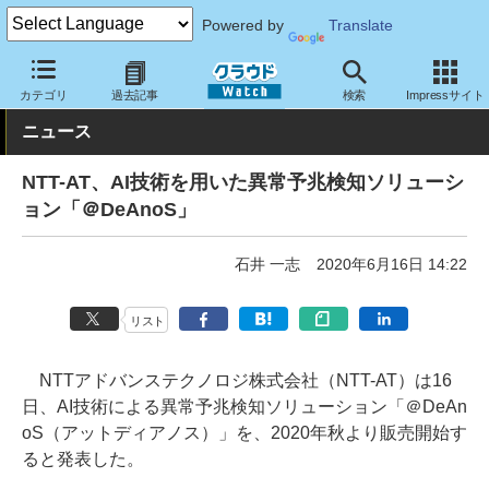
Powered by
Translate
クラウド Watch
サービス・ソフト
ソフトウェア
運用・監視
カテゴリ
過去記事
検索
Impressサイト
ニュース
NTT-AT、AI技術を用いた異常予兆検知ソリューシ
ョン「＠DeAnoS」
石井 一志
2020年6月16日 14:22
リスト
NTTアドバンステクノロジ株式会社（NTT-AT）は16
日、AI技術による異常予兆検知ソリューション「＠DeAn
oS（アットディアノス）」を、2020年秋より販売開始す
ると発表した。