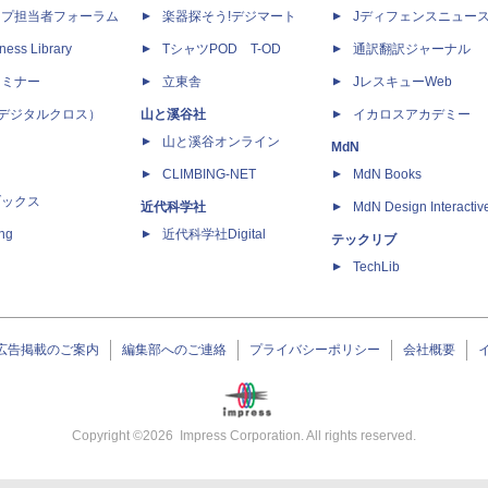
ップ担当者フォーラム
楽器探そう!デジマート
Jディフェンスニュー
ness Library
TシャツPOD T-OD
通訳翻訳ジャーナル
セミナー
立東舎
JレスキューWeb
 X（デジタルクロス）
山と溪谷社
イカロスアカデミー
山と溪谷オンライン
MdN
CLIMBING-NET
MdN Books
ブックス
近代科学社
MdN Design Interactiv
ing
近代科学社Digital
テックリブ
TechLib
広告掲載のご案内
編集部へのご連絡
プライバシーポリシー
会社概要
Copyright ©
2026
Impress Corporation. All rights reserved.