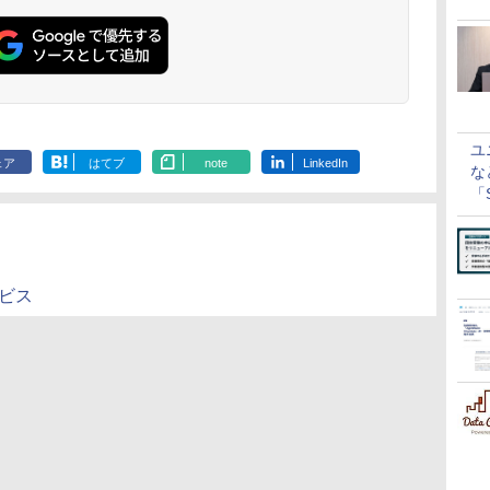
ユ
ェア
はてブ
note
LinkedIn
な
「S
に
ビス