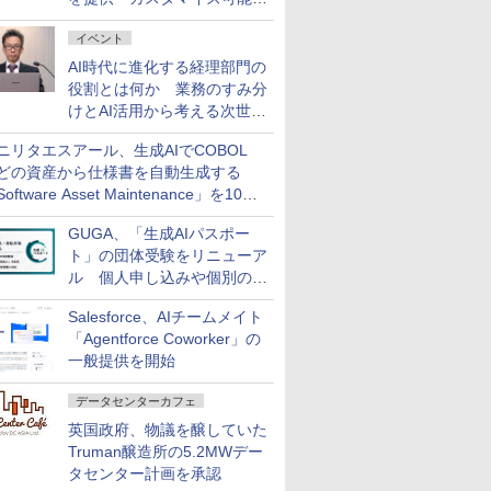
ダッシュボード画面を搭載
イベント
AI時代に進化する経理部門の
役割とは何か 業務のすみ分
けとAI活用から考える次世代
ファイナンス戦略
ニリタエスアール、生成AIでCOBOL
どの資産から仕様書を自動生成する
oftware Asset Maintenance」を10月
発売
GUGA、「生成AIパスポー
ト」の団体受験をリニューア
ル 個人申し込みや個別の支
払いなどに対応
Salesforce、AIチームメイト
「Agentforce Coworker」の
一般提供を開始
データセンターカフェ
英国政府、物議を醸していた
Truman醸造所の5.2MWデー
タセンター計画を承認