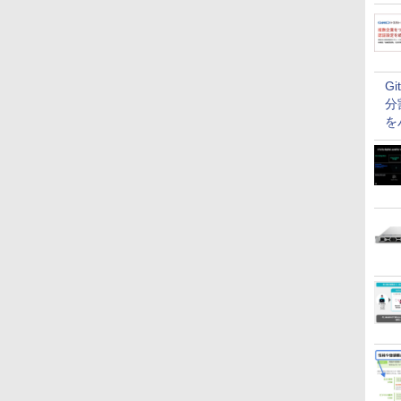
G
分
を