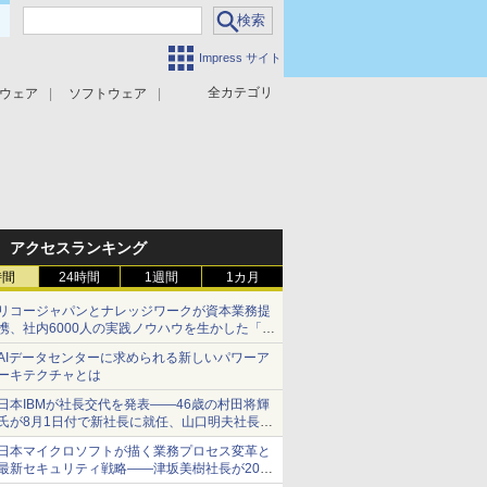
Impress サイト
全カテゴリ
ウェア
ソフトウェア
攻撃対策
マルウェア対策
アクセスランキング
時間
24時間
1週間
1カ月
リコージャパンとナレッジワークが資本業務提
携、社内6000人の実践ノウハウを生かした「AI
商談記録 for RICOH」を展開へ
AIデータセンターに求められる新しいパワーア
ーキテクチャとは
日本IBMが社長交代を発表――46歳の村田将輝
氏が8月1日付で新社長に就任、山口明夫社長は
会長へ
日本マイクロソフトが描く業務プロセス変革と
最新セキュリティ戦略――津坂美樹社長が2027
年度戦略を説明