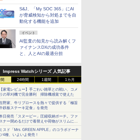
ビスを提供
S&J、「My SOC 365」にAI
が脅威検知から対処までを自
動化する機能を追加
イベント
AI監査の知見から読み解くフ
ァイナンスDXの成功条件
と、人とAIの最適分担
Impress Watchシリーズ 人気記事
時間
24時間
1週間
1カ月
【家電レビュー】手ごわい雑草との戦い、コメ
リの草刈機で完全勝利 掃除機感覚で使えた
吉野家、牛リブロースを熱々で提供する「極旨
牛鉄板ステーキ定食」を発売
本日発売「スヌーピー」圧縮収納ポーチ。ファ
スナー閉めるだけで着替えや荷物がスリムにま
とまる
ミスド「Mrs. GREEN APPLE」のコラボドーナ
ツ4種、いよいよ発売！