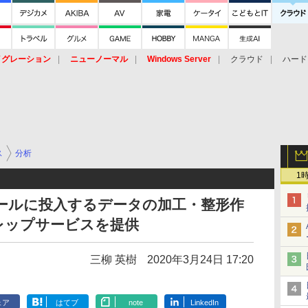
イグレーション
ニューノーマル
Windows Server
クラウド
ハード
トピック
ストレージ（HW）
オープンソース
SaaS
標的型
ント
ス
分析
1
Iツールに投入するデータの加工・整形作
レップサービスを提供
三柳 英樹
2020年3月24日 17:20
ェア
はてブ
note
LinkedIn