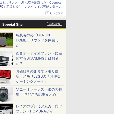
ユミルリンク、UI・UXを刷新した「Cuenote
FC」新版を提供 カスタマイズ可能なダッシュ
ボード画面を搭載
もっと見る
Special Site
鳥肌ものの「DENON
HOME」サウンドを体感し
た！
総合オーディオブランドに進
化するSHANLINGとは何者
か？
お値段そのままでメモリ倍
増！メモリ32GBの「お得な
ゲーミングノート」
ソニーミラーレス一眼の大特
集！ 見どころ記事まとめ
レイズのプレミアムカー向け
ブランドHOMURAから