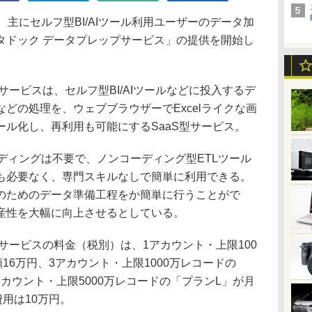
主にセルフ型BI/AIツール利用ユーザーのデータ加
タドック データプレップサービス」の提供を開始し
ービスは、セルフ型BI/AIツールなどに投入するデ
どの処理を、ウェブブラウザーでExcelライクな画
ル化し、再利用も可能にするSaaS型サービス。
コーディングは不要で、ノンコーディング型ETLツール
も必要なく、専門スキルなしで簡単に利用できる。
のためのデータ準備工程をか簡単に行うことがで
産性を大幅に向上させるとしている。
ービスの料金（税別）は、1アカウント・上限100
16万円、3アカウント・上限1000万レコードの
アカウント・上限5000万レコードの「プランL」が月
費用は10万円。