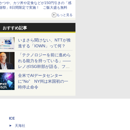
かつや、カツ丼や定食などが150円引きの「感
謝祭」8日間限定で実施！ ご飯大盛も無料
もっと見る
おすすめ記事
いまさら聞けない、NTTが推
進する「IOWN」って何？
「テクノロジーを前に進めら
れる能力を持っている」――
レノボISG幹部が語る、フル
スタックと水冷技術の強み
全米でAIデータセンター
に“No” NY州は米国初の一
時停止命令
ICE
天海社