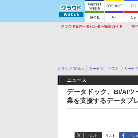
クラウド&データセンター完全ガイド
マ
サービス
セキュリティ
ネットワーク
スイッチ
ルータ
導入事例
イベ
クラウド Watch
サービス・ソフト
サービ
ニュース
データドック、BI/A
業を支援するデータプ
ポスト
リスト
シ