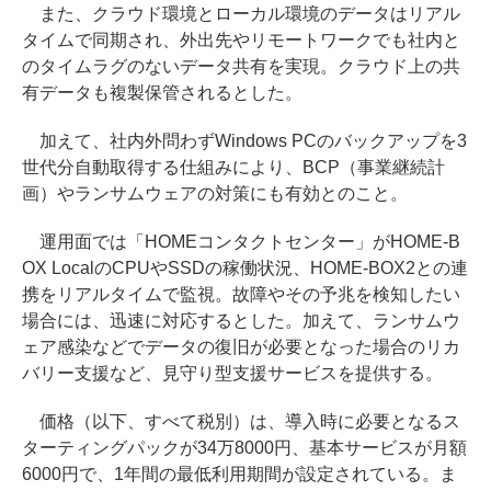
また、クラウド環境とローカル環境のデータはリアル
タイムで同期され、外出先やリモートワークでも社内と
のタイムラグのないデータ共有を実現。クラウド上の共
有データも複製保管されるとした。
加えて、社内外問わずWindows PCのバックアップを3
世代分自動取得する仕組みにより、BCP（事業継続計
画）やランサムウェアの対策にも有効とのこと。
運用面では「HOMEコンタクトセンター」がHOME-B
OX LocalのCPUやSSDの稼働状況、HOME-BOX2との連
携をリアルタイムで監視。故障やその予兆を検知したい
場合には、迅速に対応するとした。加えて、ランサムウ
ェア感染などでデータの復旧が必要となった場合のリカ
バリー支援など、見守り型支援サービスを提供する。
価格（以下、すべて税別）は、導入時に必要となるス
ターティングパックが34万8000円、基本サービスが月額
6000円で、1年間の最低利用期間が設定されている。ま