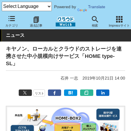
Powered by
Translate
クラウド Watch
サービス・ソフト
サービス
クラウドストレー
カテゴリ
過去記事
検索
Impressサイト
ニュース
キヤノン、ローカルとクラウドのストレージを連
携させた中小規模向けサービス「HOME type-
SL」
石井 一志
2019年10月21日 14:00
リスト