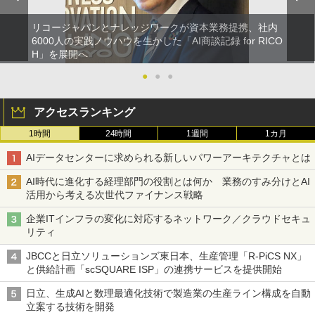
リコージャパンとナレッジワークが資本業務提携、社内
6000人の実践ノウハウを生かした「AI商談記録 for RICO
H」を展開へ
●
●
●
アクセスランキング
1時間
24時間
1週間
1カ月
AIデータセンターに求められる新しいパワーアーキテクチャとは
AI時代に進化する経理部門の役割とは何か 業務のすみ分けとAI
活用から考える次世代ファイナンス戦略
企業ITインフラの変化に対応するネットワーク／クラウドセキュ
リティ
JBCCと日立ソリューションズ東日本、生産管理「R-PiCS NX」
と供給計画「scSQUARE ISP」の連携サービスを提供開始
日立、生成AIと数理最適化技術で製造業の生産ライン構成を自動
立案する技術を開発