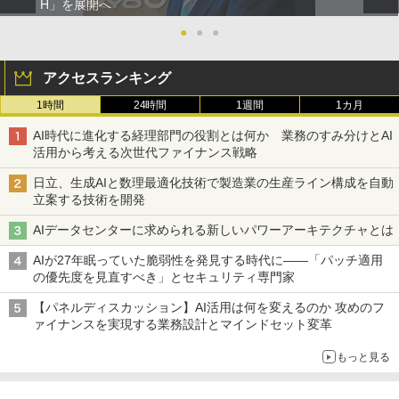
H」を展開へ
●
●
●
アクセスランキング
1時間
24時間
1週間
1カ月
AI時代に進化する経理部門の役割とは何か 業務のすみ分けとAI
活用から考える次世代ファイナンス戦略
日立、生成AIと数理最適化技術で製造業の生産ライン構成を自動
立案する技術を開発
AIデータセンターに求められる新しいパワーアーキテクチャとは
AIが27年眠っていた脆弱性を発見する時代に――「パッチ適用
の優先度を見直すべき」とセキュリティ専門家
【パネルディスカッション】AI活用は何を変えるのか 攻めのフ
ァイナンスを実現する業務設計とマインドセット変革
もっと見る