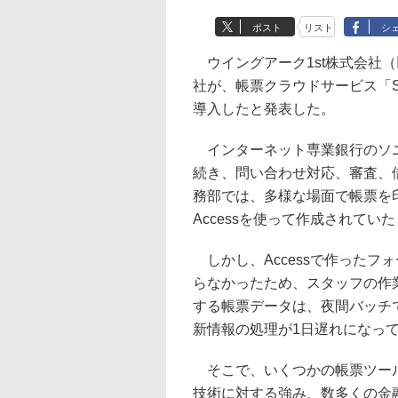
ポスト
リスト
シ
ウイングアーク1st株式会社
社が、帳票クラウドサービス「SVF Cl
導入したと発表した。
インターネット専業銀行のソニ
続き、問い合わせ対応、審査、
務部では、多様な場面で帳票を
Accessを使って作成されてい
しかし、Accessで作ったフ
らなかったため、スタッフの作業
する帳票データは、夜間バッチ
新情報の処理が1日遅れになっ
そこで、いくつかの帳票ツール
技術に対する強み、数多くの金