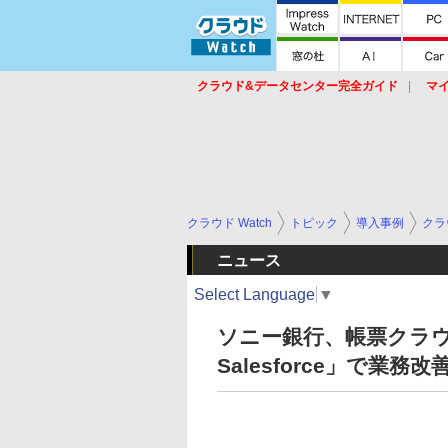
クラウド&データセンター完全ガイド
マ
サービス
セキュリティ
ネットワーク
スイッチ
ルータ
導入事例
イベ
クラウド Watch
トピック
導入事例
クラ
ニュース
Select Language
▼
ソニー銀行、帳票クラウドサ
Salesforce」で業務