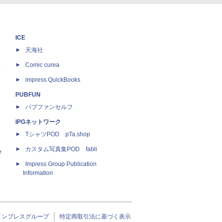
ICE
天海社
ス
Comic curea
impress QuickBooks
PUBFUN
パブファンセルフ
IPGネットワーク
TシャツPOD pTa.shop
カスタム写真集POD fabli
e
Impress Group Publication
Information
インプレスグループ
特定商取引法に基づく表示