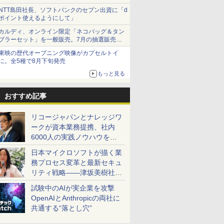
NTT島田社長、ソフトバンクのセブン出資に「d
ポイント使えるようにして」
カルディ、オンライン限定「ネコバッグ＆タン
ブラーセット」を一般販売。7月の抽選販売の
当選無効分
東映の歴代オープニング映像がカプセルトイ
に。全5種で8月下旬発売
もっと見る
おすすめ記事
リコージャパンとナレッジワ
ークが資本業務提携、社内
6000人の実践ノウハウを生
かした「AI商談記録 for
日本マイクロソフトが描く業
RICOH」を展開へ
務プロセス変革と最新セキュ
リティ戦略――津坂美樹社長
が2027年度戦略を説明
試験中のAIが実企業を攻撃
OpenAIとAnthropicの両社に
共通する“落とし穴”