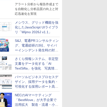
導入
アラート分析から報告作成まで
を自動化し分析品質の向上と対
応迅速化を実現
メシウス、グリッド機能を強
化したJavaScript UIライブラ
リ「Wijmo 2026J v1.1」
S&J、電通PRコンサルティン
グ、電通総研の3社、サイバ
ーインシデント発生時の対応
と危機管理広報を一体的に訓
さくら情報システム、非定型
練するプログラムを提供
文書をデータ化する「AI
TextSifta」を強化 写真情報
のデータ化などに対応
パーソルビジネスプロセスデ
ザイン、採用データを集約・
可視化する採用レポート高速
化サービスを提供
NECのAIマーケティング
「BestMove」が大手企業で
活用拡大 製造・流通・小売