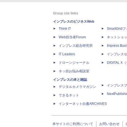
Group site links
インプレスのビジネスWeb
Think IT
SmartGri
Web担当者Forum
ネットショ
インプレス総合研究所
Impress Busi
IT Leaders
インプレス
ドローンジャーナル
DIGITAL
ネッ担お悩み相談室
インプレスの本と雑誌
インプレス
デジタルカメラマガジン
NextPublish
できるネット
インターネット白書ARCHIVES
本サイトのご利用について
お問い合わせ