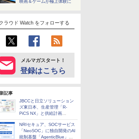
映画＆ゲームが極上体験に
クラウド Watch をフォローする
メルマガスタート！
登録はこちら
新記事
JBCCと日立ソリューション
ズ東日本、生産管理「R-
PiCS NX」と供給計画
「scSQUARE ISP」の連携サ
NRIセキュア、SOCサービス
ービスを提供開始
「NeoSOC」に独自開発のAI
統制基盤「AgenticBlue」を