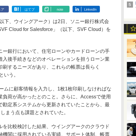
ェア
はてブ
note
LinkedIn
（以下、ウイングアーク）は2日、ソニー銀行株式会
oud for Salesforce」（以下、SVF Cloud）を
ー銀行において、住宅ローンやカードローンの手
借入後手続きなどのオペレーションを担うローン業
印刷するニーズがあり、これらの帳票は長らく
たという。
ォームに顧客情報を入力し、1枚1枚印刷しなければな
負荷が高かったとのこと。さらに、Accessで使用
で勘定系システムから更新されていたことから、最
てしまう点も課題とされていた。
を比較検討した結果、ウイングアークのクラウド
融機関に採用されている実績、サポート体制、帳票