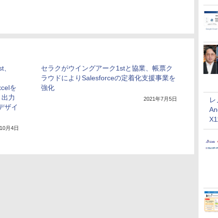
t、
セラクがウイングアーク1stと協業、帳票ク
ラウドによりSalesforceの定着化支援事業を
xcelを
強化
・出力
レ
2021年7月5日
lデザイ
An
X
年10月4日