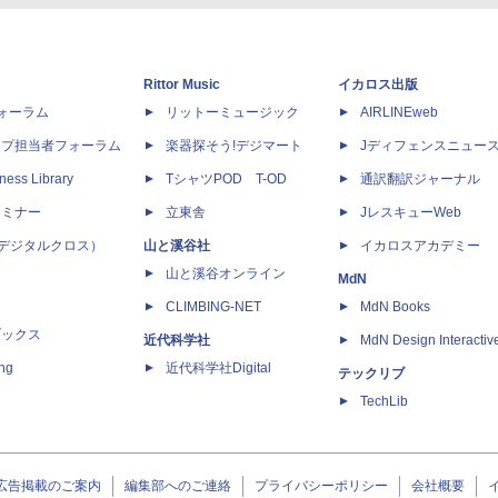
Rittor Music
イカロス出版
dフォーラム
リットーミュージック
AIRLINEweb
ップ担当者フォーラム
楽器探そう!デジマート
Jディフェンスニュー
ness Library
TシャツPOD T-OD
通訳翻訳ジャーナル
セミナー
立東舎
JレスキューWeb
 X（デジタルクロス）
山と溪谷社
イカロスアカデミー
山と溪谷オンライン
MdN
CLIMBING-NET
MdN Books
ブックス
近代科学社
MdN Design Interactiv
ing
近代科学社Digital
テックリブ
TechLib
広告掲載のご案内
編集部へのご連絡
プライバシーポリシー
会社概要