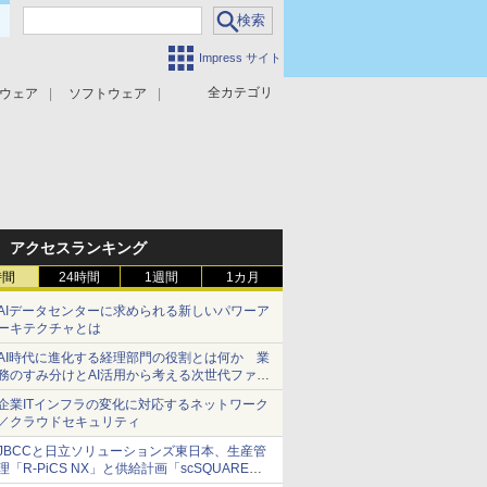
Impress サイト
全カテゴリ
ウェア
ソフトウェア
攻撃対策
マルウェア対策
アクセスランキング
時間
24時間
1週間
1カ月
AIデータセンターに求められる新しいパワーア
ーキテクチャとは
AI時代に進化する経理部門の役割とは何か 業
務のすみ分けとAI活用から考える次世代ファイ
ナンス戦略
企業ITインフラの変化に対応するネットワーク
／クラウドセキュリティ
JBCCと日立ソリューションズ東日本、生産管
理「R-PiCS NX」と供給計画「scSQUARE
ISP」の連携サービスを提供開始