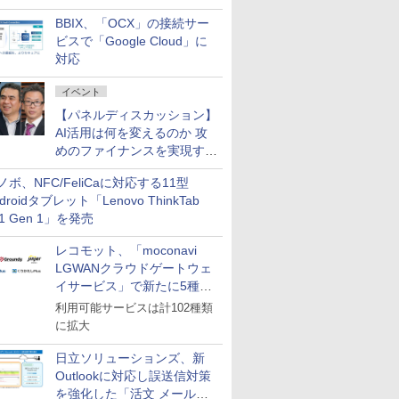
企業・広告代理店などが実装
BBIX、「OCX」の接続サー
フェーズへ
ビスで「Google Cloud」に
対応
イベント
【パネルディスカッション】
AI活用は何を変えるのか 攻
めのファイナンスを実現する
業務設計とマインドセット変
ノボ、NFC/FeliCaに対応する11型
革
droidタブレット「Lenovo ThinkTab
11 Gen 1」を発売
レコモット、「moconavi
LGWANクラウドゲートウェ
イサービス」で新たに5種類
のサービスと連携開始
利用可能サービスは計102種類
に拡大
日立ソリューションズ、新
Outlookに対応し誤送信対策
を強化した「活文 メール誤