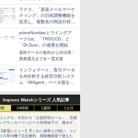
送信防止アドインサービス」
ラクス、「楽楽メールマーケ
を提供
ティング」の日程調整機能を
拡充し、複数名の商談日程調
整を効率化
primeNumberとウイングア
ーク1st、「TROCCO」と
「Dr.Sum」の連携を開始
基幹データの集約からAI活用・
業務還元までを一貫支援
インフォマート、取引データ
をAI分析する経営分析システ
ム「IMAgent」ベータ版を提
供
Impress Watchシリーズ 人気記事
時間
24時間
1週間
1カ月
ユニクロ、今日から「お盆特別セール」。涼感
シアサッカーワンピース待望値下げ、撥水ギア
ショーツは1990円に
【家電レビュー】手ごわい雑草との戦い、コメ
リの草刈機で完全勝利 掃除機感覚で使えた