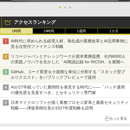
●
●
●
アクセスランキング
1時間
24時間
1週間
1カ月
AI時代に求められる経理人材、旭化成の業務改革とAI活用事例に
見る次世代ファイナンス戦略
リコージャパンとナレッジワークが資本業務提携、社内6000人
の実践ノウハウを生かした「AI商談記録 for RICOH」を展開へ
GitHub、コード変更を小規模な単位に分割する「スタック型プ
ルリクエスト」をパブリックプレビューで提供
AIが27年眠っていた脆弱性を発見する時代に――「パッチ適用
の優先度を見直すべき」とセキュリティ専門家
日本マイクロソフトが描く業務プロセス変革と最新セキュリティ
戦略――津坂美樹社長が2027年度戦略を説明
もっと見る