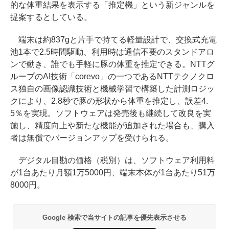
的な体重結果を表示する「推定機」という新ジャンルを
提案するとしている。
端末は約837gと片手で持てる軽量設計で、交換式充電
池1本で2.5時間駆動、利用時は通信不要のスタンドアロ
ンで動き、誰でも手軽に豚の体重を推定できる。NTTグ
ループのAI技術「corevo」の一つであるNTTテクノクロ
ス独自の画像認識技術と機械学習で構築した計測ロジッ
クにより、2.8秒で豚の形状から体重を推定し、誤差4.
5％を実現。ソフトウェアは発売後も継続して改良を実
施し、精度向上や新たな機能が追加された場合も、購入
者は無償でバージョンアップを受けられる。
デジタル目勘の価格（税別）は、ソフトウェア利用料
が1台あたり月額1万5000円、端末本体が1台あたり51万
8000円。
Google 検索で当サイトの記事を優先表示させる