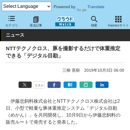
Powered by
Translate
クラウド Watch
サービス・ソフト
ソフトウェア
業務関連ソフ
カテゴリ
過去記事
検索
Impressサイト
ニュース
NTTテクノクロス、豚を撮影するだけで体重推定
できる「デジタル目勘」
三柳 英樹
2019年10月3日 06:00
リスト
伊藤忠飼料株式会社とNTTテクノクロス株式会社は2
日、小型で軽量な豚体重推定システム「デジタル目勘
（めかん）」を共同開発し、10月9日から伊藤忠飼料の
販売ルートで発売すると発表した。