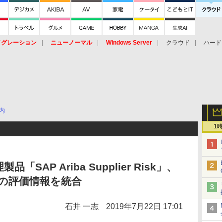
イグレーション
ニューノーマル
Windows Server
クラウド
ハード
トピック
ストレージ（HW）
オープンソース
SaaS
標的型
ント
内
1
AP Ariba Supplier Risk」、
業の評価情報を統合
石井 一志
2019年7月22日 17:01