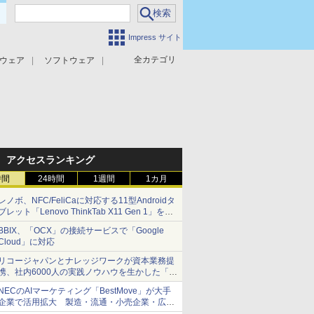
Impress サイト
全カテゴリ
ウェア
ソフトウェア
攻撃対策
マルウェア対策
アクセスランキング
時間
24時間
1週間
1カ月
レノボ、NFC/FeliCaに対応する11型Androidタ
ブレット「Lenovo ThinkTab X11 Gen 1」を発
売
BBIX、「OCX」の接続サービスで「Google
Cloud」に対応
リコージャパンとナレッジワークが資本業務提
携、社内6000人の実践ノウハウを生かした「AI
商談記録 for RICOH」を展開へ
NECのAIマーケティング「BestMove」が大手
企業で活用拡大 製造・流通・小売企業・広告
代理店などが実装フェーズへ