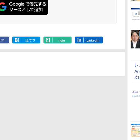
ェア
はてブ
note
LinkedIn
レ
An
X