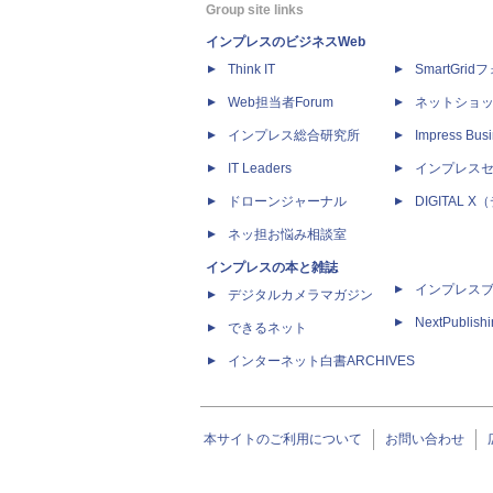
Group site links
インプレスのビジネスWeb
Think IT
SmartGri
Web担当者Forum
ネットショ
インプレス総合研究所
Impress Busi
IT Leaders
インプレス
ドローンジャーナル
DIGITAL
ネッ担お悩み相談室
インプレスの本と雑誌
インプレス
デジタルカメラマガジン
NextPublish
できるネット
インターネット白書ARCHIVES
本サイトのご利用について
お問い合わせ