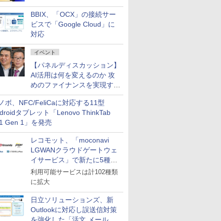
企業・広告代理店などが実装
BBIX、「OCX」の接続サー
フェーズへ
ビスで「Google Cloud」に
対応
イベント
【パネルディスカッション】
AI活用は何を変えるのか 攻
めのファイナンスを実現する
業務設計とマインドセット変
ノボ、NFC/FeliCaに対応する11型
革
droidタブレット「Lenovo ThinkTab
11 Gen 1」を発売
レコモット、「moconavi
LGWANクラウドゲートウェ
イサービス」で新たに5種類
のサービスと連携開始
利用可能サービスは計102種類
に拡大
日立ソリューションズ、新
Outlookに対応し誤送信対策
を強化した「活文 メール誤