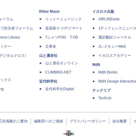
Rittor Music
イカロス出版
dフォーラム
リットーミュージック
AIRLINEweb
ップ担当者フォーラム
楽器探そう!デジマート
Jディフェンスニュー
ness Library
TシャツPOD T-OD
通訳翻訳ジャーナル
セミナー
立東舎
JレスキューWeb
 X（デジタルクロス）
山と溪谷社
イカロスアカデミー
山と溪谷オンライン
MdN
CLIMBING-NET
MdN Books
ブックス
近代科学社
MdN Design Interactiv
ing
近代科学社Digital
テックリブ
TechLib
広告掲載のご案内
編集部へのご連絡
プライバシーポリシー
会社概要