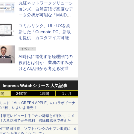
丸紅ネットワークソリューシ
ョンズ、自然言語で高度なデ
ータ分析が可能な「MAIDOA
AI ASSIST」を9月より提供
ユミルリンク、UI・UXを刷
新した「Cuenote FC」新版
を提供 カスタマイズ可能な
ダッシュボード画面を搭載
イベント
AI時代に進化する経理部門の
役割とは何か 業務のすみ分
けとAI活用から考える次世代
ファイナンス戦略
Impress Watchシリーズ 人気記事
時間
24時間
1週間
1カ月
ミスド「Mrs. GREEN APPLE」のコラボドーナ
ツ4種、いよいよ発売！
【家電レビュー】手ごわい雑草との戦い、コメ
リの草刈機で完全勝利 掃除機感覚で使えた
NTT島田社長、ソフトバンクのセブン出資に「d
ポイント使えるようにして」