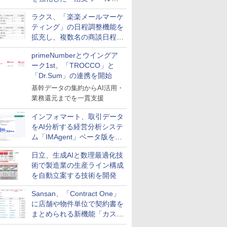
送信防止アドインサービス」
ラクス、「楽楽メールマーケ
を提供
ティング」の日程調整機能を
拡充し、複数名の商談日程調
整を効率化
primeNumberとウイングア
ーク1st、「TROCCO」と
「Dr.Sum」の連携を開始
基幹データの集約からAI活用・
業務還元までを一貫支援
インフォマート、取引データ
をAI分析する経営分析システ
ム「IMAgent」ベータ版を提
供
日立、生成AIと数理最適化技
術で製造業の生産ライン構成
を自動立案する技術を開発
Sansan、「Contract One」
に店舗や物件単位で契約書を
まとめられる新機能「カスタ
ム契約ツリー」を追加