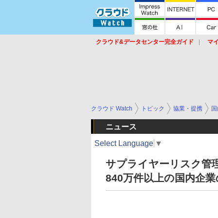
クラウド&データセンター完全ガイド
マ
サービス
セキュリティ
ネットワーク
スイッチ
ルータ
導入事例
イベ
クラウド Watch
トピック
協業・提携
国
ニュース
Select Language
▼
サプライヤーリスク管理製品「S
840万件以上の国内企