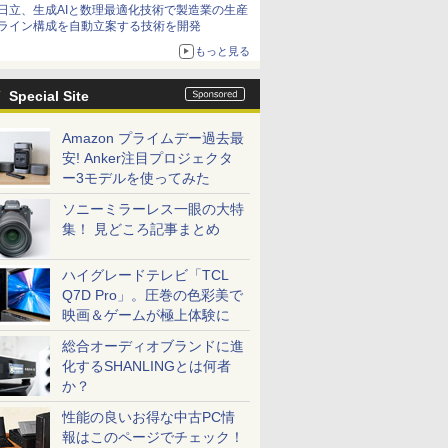
日立、生成AIと数理最適化技術で製造業の生産
ライン構成を自動立案する技術を開発
もっと見る
Special Site
Amazon プライムデー過去最
安! Anker注目プロジェクタ
ー3モデルを使ってみた
ソニーミラーレス一眼の大特
集！ 見どころ記事まとめ
ハイグレードテレビ「TCL
Q7D Pro」。圧巻の色彩美で
映画＆ゲームが極上体験に
総合オーディオブランドに進
化するSHANLINGとは何者
か？
性能の良いお得な中古PC情
報はこのページでチェック！