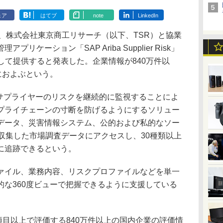
ェア
はてブ
note
LinkedIn
、株式会社東京商工リサーチ（以下、TSR）と協業
ケーション「SAP Ariba Supplier Risk」
して提供すると発表した。企業情報が840万件以
におよぶという。
 Riskは、サプライヤーのリスクを継続的に監視することによ
プライチェーンの寸断を防げるようにするソリュー
データ、災害情報システム、公的および私的なソー
収集した市場調査データにアクセスし、30種類以上
に追跡できるという。
イル、業務内容、リスクプロファイルなどを単一
的な360度ビューで把握できるように支援している
項目以上で評価する840万件以上の国内企業の評価情