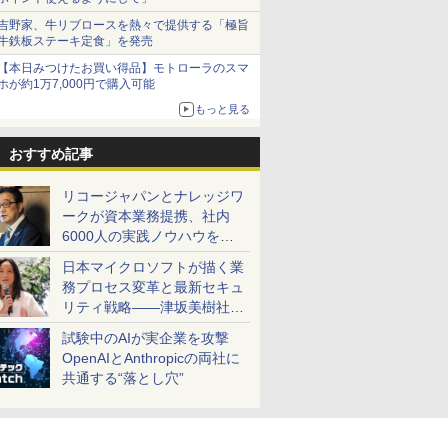
吉野家、牛リブロースを熱々で提供する「極旨
牛鉄板ステーキ定食」を発売
【本日みつけたお買い得品】モトローラのスマ
ホが約1万7,000円で購入可能
もっと見る
おすすめ記事
リコージャパンとナレッジワ
ークが資本業務提携、社内
6000人の実践ノウハウを生
かした「AI商談記録 for
日本マイクロソフトが描く業
RICOH」を展開へ
務プロセス変革と最新セキュ
リティ戦略――津坂美樹社長
が2027年度戦略を説明
試験中のAIが実企業を攻撃
OpenAIとAnthropicの両社に
共通する“落とし穴”