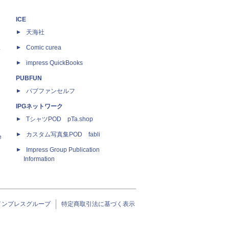
ICE
天海社
ス
Comic curea
impress QuickBooks
PUBFUN
パブファンセルフ
IPGネットワーク
TシャツPOD pTa.shop
カスタム写真集POD fabli
e
Impress Group Publication
Information
インプレスグループ
特定商取引法に基づく表示